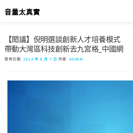
跳
至
音量太真實
主
要
內
容
【閎議】倪明選談創新人才培養模式
帶動大灣區科技創新去九宮格_中國網
發佈日期:
2024 年 8 月 7 日
作者:
ADMIN