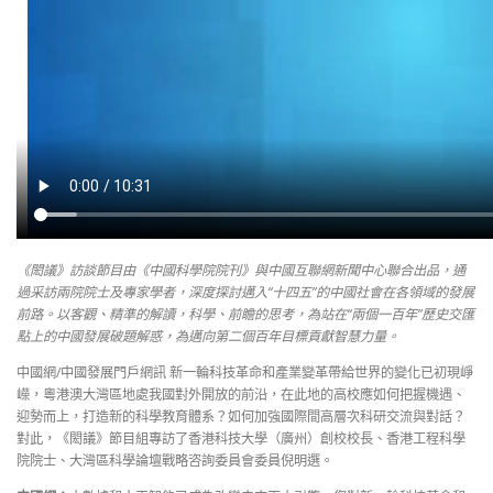
《閎議》訪談節目由《中國科學院院刊》與中國互聯網新聞中心聯合出品，通
過采訪兩院院士及專家學者，深度探討邁入“十四五”的中國社會在各領域的發展
前路。以客觀、精準的解讀，科學、前瞻的思考，為站在“兩個一百年”歷史交匯
點上的中國發展破題解惑，為邁向第二個百年目標貢獻智慧力量。
中國網/中國發展門戶網訊 新一輪科技革命和產業變革帶給世界的變化已初現崢
嶸，粵港澳大灣區地處我國對外開放的前沿，在此地的高校應如何把握機遇、
迎勢而上，打造新的科學教育體系？如何加強國際間高層次科研交流與對話？
對此，《閎議》節目組專訪了香港科技大學（廣州）創校校長、香港工程科學
院院士、大灣區科學論壇戰略咨詢委員會委員倪明選。