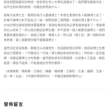
意思想塑造最好的時候，很多學生考上大學玩游戲去了。我們要培養高中生、
初中生對科學的熱情，培養他多問為什么。
我每次收博士生，都問你為什么要讀博士？有學生覺得好多人都讀博士去了，
好像不讀博士對不起自己一樣。我問他第二個問題，你讀完博士要干什么？
90%的學生都說我將來要當教授。我現在看到成為企業家越來越多了，想創業
的比以前多了。所以我也跟這些學生講，并不是每一個人都要去讀博士。我們
需要各種各樣的人，高級工程師、專業人才。所以說（博士生）第一個對科研
有熱情，第二個要想你需不需要讀博士。
當然決定走這條路，要看怎么培養學生，包括創新想法等等。我認為博士生應
該自己想題目，一代應該比一代強。博士應該有他的好奇心，然后有一定的基
礎，培養這種博士才有意義。當然還有很多科學道德，比如像人工智能，哪些
能做、哪些不能做，不能做違反世界的東西。
（本期策劃：楊柳春、王振紅；編審：楊柳春、王振紅、王虔；編輯：王虔、
武一男。出品：《中國科學院院刊》、中國互聯網新聞中心）
發佈留言