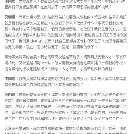
中國網：
大數據和人工智能已成為改變未來兩大引擎。您對新一輪科技革命和
產業變革有哪些預期？在此背景下，大灣區面臨怎樣的機遇和挑戰？
倪明選：
新質生產力是以科技創新為核心要素來驅動的。第四次科技革命應該
就是我們現在講的人工智能，它改變了什么，取代了什么？取代了我們的大
腦。每次科技革命都帶動了一個新的產業發展，也改變了我們生活的方式、思
維的方式。第四次科技革命的影響力才剛剛體現。 我秘書很多的工作基本就被
取代了，我們用ChatGPT以后，她自己都認為工作快保不住了，她平常要幾天
做完的事情，現在一兩小時做完了，這是一個簡單的例子。
粵港澳大灣區的發展，我想灣區高校還是不夠多，講到科技創新人才，跟京津
冀相比，高校還是相對少一點。所以港科大有機會在廣州建立一個新的學校，
還有其他的學校也陸續成立。我想，人才培養，才能帶動科技的創新。
中國網：
作為大灣區科學論壇戰略咨詢委員會的委員，您對于大灣區科學論壇
如何推動科學合作領域發揮作用，有怎樣的建議？
倪明選：
做科研是無國界的，我是從美國留學回來的，我們的人才也是從全世
界請到我們學校來的。我們希望與全世界的科學家一起探討一些全球挑戰性的
問題。港科大到廣州成立學校，我們在廣州的校園與在香港清水灣校園進行合
作，這是很自然的；與香港的很多教授、科學家合作也是必然的，與內地的高
校合作，包括與中國科學院合作，我們很早就做了，包括與全世界的合作。
大灣區科學論壇，請到世界級的很多科學家到這邊來跟我們交流，這是一個很