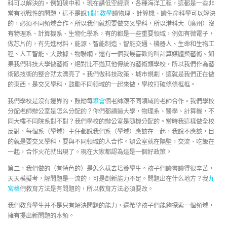
科可以解決的。例如碳中和，現在講低空經濟，各種海洋工程，這都是一些非
常有挑戰性的問題，這不是說
1對1教學
讀物理、計算機、讀生命科學可以解決
的，必須不同領域合作。所以我們就想要做交叉學科，所以港科大（廣州）沒
有物理系、計算機系、生物化學系，有的都是一些重要領域，例如有微電子，
做芯片的，有先進材料，能源、智能制造、智能交通、機器人、生命和生物工
程、人工智能、大數據、物聯網，還有一個我最喜歡的叫計算媒體與藝術。如
果我們科技大學做藝術，絕對比不過其他傳統的藝術類學校，所以我們作為藝
術跟技術的整合就太漂亮了。我們做科技政策、城市規劃，這就是我們正在做
的東西，是交叉學科，鼓勵不同領域的一起來做，學校打破條條框框。
我們學校是沒有邊界的，鼓勵每
聚會
個老師跟不同領域的老師合作。我們學校
分配老師辦公室是怎么分配的？你們都讀過大學，物理系、醫學、計算機，不
同大樓不同院系對不對？我們學校的辦公室是隨機分配的。當時我這樣做全校
反對，每個系（學域）主任都說我們系（學域）應該在一起，我說不應該，目
的就是要交叉學科，要與不同領域的人合作。辦公室就在隔壁，交流、吃飯在
一起，合作火花就出現了。現在大家都認為這是一個好政策。
第二，我們做的（有特色的）是怎么樣去培養學生。孩子們讀書讀得很辛苦，
天天模擬考，解問題是一流的，可是創新能力不足。問題出在什么地方？我
九
宮格
們教育方法是有問題的，所以教育方法必須要改。
我們教育學生并不是只有解決問題的能力，還希望孩子們能夠探索一個領域，
擁有提出新問題的本領。