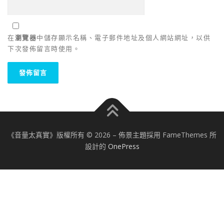
在
瀏覽器
中儲存顯示名稱、電子郵件地址及個人網站網址，以供
下次發佈留言時使用。
《音量太真實》版權所有 © 2026
–
佈景主題採用 FameThemes 所
設計的
OnePress