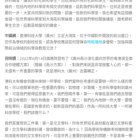
好的機會，讓我們的老師和學生，包括灣區所有的老師和學生，能夠跟世界頂
級的、包括內地的科學家有個交流的機會，這對我們科學提升、往前走是很重
要的一步，大家共同探討新的問題，認識一些新的科學家。我也希望有這個機
會請一些世界級科學家到大灣區科學論壇，能到我們學校開展講座，跟老師和
學生交流，這都是相當好的機會。
中國網：
香港科技大學（廣州）立足大灣區，位于中國對外開放的前沿窗口。
您作為學校的創校校長，認為學校應該如何發揮自
時租場地
身優勢，加強與國
際前沿領域的科學與教育交流？
倪明選：
2022年6月14日國務院發布了《廣州南沙深化面向世界的粵港澳全面
合作總體方案》（簡稱《南沙方案》），對我們來說是非常振奮人心的。那一
天還有一件重要的事情，就是港科大（廣州）去籌轉正。
港科大有機會到廣州來辦一所學校，我們當時在考慮的是要辦一所什么樣的學
校。可以很簡單地把一些重要的學科，如物理、計算機、生命科學復制到廣州
來，可是我們覺得這意義不大。我們想兩件事，第一，有哪些是我們過去想做
一直沒有做的，現在有機會，要不要做。第二，我們在內地辦一所大學，要做
哪些學科，是國家有需求的。創新是我們的基因，作為一所科技大學，一所硬
科技學校，我們該做什么？
我們其實想到三件事：第一是交叉學科。所有世界知名高校都在講交叉學科重
要，交叉學科講很好講，做很難做到，為什么？ 因為學術架構跟考核機制影響
到深度有效的交叉學科合作。可是世界上重要的挑戰性的問題，不是靠單一學