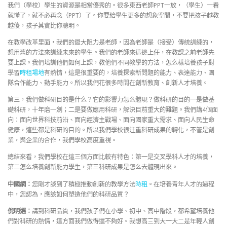
我們（學校）學生的資源是相當優秀的。很多東西老師PPT一放，（學生）一看
就懂了，就不必再念（PPT）了。你要給學生更多的想象空間，不要把孩子越教
越傻，孩子其實比你聰明。
在教學改革里面，我們的最大阻力是老師，因為老師是（接受）傳統訓練的，
想用舊的方法來訓練未來的學生。我們的老師來這邊上任，在教課之前老師先
要上課。我們培訓他們如何上課，教他們不同教學的方法，怎么樣培養孩子對
學習
時租場地
有熱情，這是很重要的，培養探索新問題的能力、表達能力、團
隊合作能力、動手能力。所以我們花很多時間在創新教育、創新人才培養。
第三，我們做科研目的是什么？它的影響力怎么體現？做科研的目的一是做基
礎科研，十年磨一劍；二是要做應用科研，解決目前重大的難題。我們講4個面
向：面向世界科技前沿、面向經濟主戰場、面向國家重大需求、面向人民生命
健康，這些都是科研的目的。所以我們學校很注重科研成果的轉化，不管是創
業，與企業的合作，我們學校高度重視。
總結來看，我們學校在這三個方面比較有特色：第一是交叉學科人才的培養，
第二怎么培養創新能力學生，第三科研成果是怎么去體現出來。
中國網：
您剛才談到了積極推動創新的教學方法
時租
。在培養青年人才的過程
中，您認為，應該如何塑造他們的科研品質？
倪明選：
講到科研品質，我們孩子們在小學、初中、高中階段，都希望培養他
們對科研的熱情，這方面我們做得還不夠好。我想高三到大一大二是年輕人創