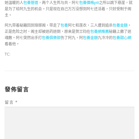
她温暖的人
包養管道
，两个人生死与共，阿七
包養價格ptt
之所以跳下悬崖，就
是为了给阿九生的机会。只是现在自己万万没想到阿七还活着，只好受制于阁
主。
阿九带着秘籍回到琅琊阁，带走了
包養
阿七和莲衣，三人遭到追杀
包養金額
。
正是危险之时，阁主却被迷药迷倒，原来是贺兰钧在
包養網推薦
秘籍上撒了迷
魂散。阿七突然出手打
包養俱樂部
伤了阿九，阿
包養金額
九冷冷的
包養甜心網
看着他。
TC:
發佈留言
留言
*