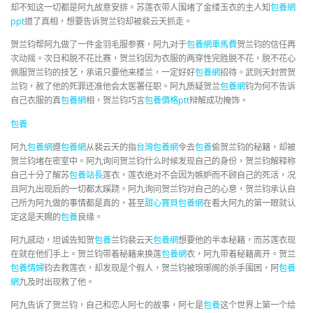
却不知这一切都是阿九故意安排。苏莲衣带人围堵了金缕玉衣的主人知
包養網
ppt
道了真相，想要告诉贺兰钧却被裴云天抓走。
贺兰钧帮阿九做了一件金羽毛服参赛，阿九对于
包養網車馬費
贺兰钧的信任再
次动摇。次日和脱不花比赛，贺兰钧因为衣服的两穿性完胜脱不花，脱不花心
佩服贺兰钧的技艺，承诺只要他来楼兰，一定好好
包養網
招待。武则天封赏贺
兰钧，赦了他的死罪还准他会太医署任职。阿九质疑贺兰
包養網
钧为何不告诉
自己衣服的真
包養網
相，贺兰钧巧言
包養價格ptt
辩解成功掩饰。
包養
阿九
包養網
遵
包養網
从裴云天的指
台灣包養網
令去
包養
偷贺兰钧的秘籍，却被
贺兰钧堵在密室中。阿九询问贺兰钧什么时候发现自己的身份，贺兰钧解释称
自己十分了解苏
包養站長
莲衣，莲衣绝对不会因为嫉妒而不顾自己的死活，况
且阿九出现后的一切都太蹊跷。阿九询问贺兰钧对自己的心意，贺兰钧承认自
己所为阿九做的事情都是真的，甚至
甜心寶貝包養網
在看大阿九的第一眼就认
定这是天赐的
包養
良缘。
阿九感动，坦诚告知贺
包養
兰钧裴云天
包養網
想要他的半本秘籍，而苏莲衣现
在就在他们手上。贺兰钧带着秘籍来换莲
包養網
衣，阿九带着秘籍离开。贺兰
包養情婦
钧去救莲衣，却发现是个假人，贺兰钧被琅琊阁的杀手围困，阿
包養
網
九及时出现救了他。
阿九告诉了贺兰钧，自己和恋人阿七的故事，阿七是
包養
这个世界上第一个给