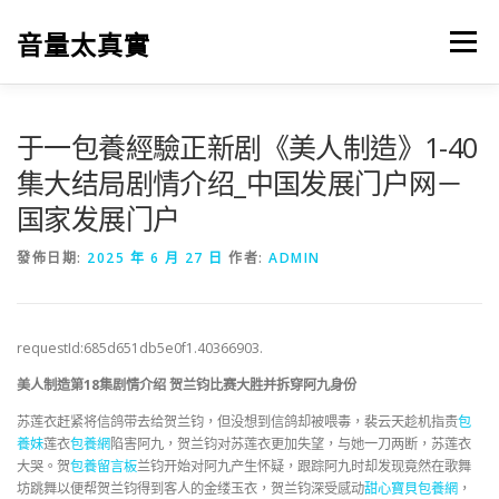
跳
至
音量太真實
選單
主
要
內
容
于一包養經驗正新剧《美人制造》1-40
集大结局剧情介绍_中国发展门户网－
国家发展门户
發佈日期:
2025 年 6 月 27 日
作者:
ADMIN
requestId:685d651db5e0f1.40366903.
美人制造第18集剧情介绍 贺兰钧比赛大胜并拆穿阿九身份
苏莲衣赶紧将信鸽带去给贺兰钧，但没想到信鸽却被喂毒，裴云天趁机指责
包
養妹
莲衣
包養網
陷害阿九，贺兰钧对苏莲衣更加失望，与她一刀两断，苏莲衣
大哭。贺
包養留言板
兰钧开始对阿九产生怀疑，跟踪阿九时却发现竟然在歌舞
坊跳舞以便帮贺兰钧得到客人的金缕玉衣，贺兰钧深受感动
甜心寶貝包養網
，