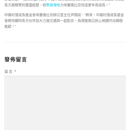
長方面積聚的豐盛經歷，助
聚首場地
力埃塞俄比亞完成更年夜成長。”
中國村落成長基金會埃塞俄比亞辦公室主任尹茜說：“將來，中國村落成長基金
會將持續同各方伙伴加大力度交通與一起配合，為增進兩公民心相通作出積極
進獻。”
發佈留言
留言
*