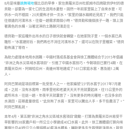
8月是埃塞
跳舞場地
俄比亞的旱季，家住奧羅米亞州杜凱姆市四周歐貝伊村的德
貝勒，卻要為一家七口的生涯用水憂愁。固然一年前家里裝上了自來水管，可
供水一向不穩固，20天擺佈才供一次水。“家里的儲水箱將近見底了，我們只能
往很遠的河濱吊水，往復一趟需求兩個小時。”德貝勒和幾個孩子一路，頭上頂
著黃色的水桶，沿著泥濘的土路朝河濱走往。
德貝勒一家這種外出吊水的日子很快就會轉變。在她家院子里，一個水窖已具
雛形。“水窖建好后，我們再也不消往河濱吊水了，還可以在院子里種菜。”德貝
勒佈滿了等待。
為助力處理本地用水困難，中國村落成長基金會與徐工團體結合于2015年倡議
“非洲之角水災區域水窖項目”，引進了中國水窖技巧。今朝項目已實行4期，在
奧羅米亞州、阿姆哈拉州、南邊州等地建成了161口家庭水窖，惠及逾1.2萬
人。
阿貝巴葉胡是項目標第一批受害人之一，他家編號“23”的水窖于2017年7月建
成。之前，沒有水窖時，雨季里他和老婆天天天不亮就要起床，往15公里外的
處所吊水，往返一趟，年夜半天就曩昔了。沒有更多的時光種地，也沒多余的
水澆田，莊稼產量很低。“此刻有了水窖，家里可以騰出人手，多干些農活了。”
阿貝巴葉亂說。
本年4月，第五期“非洲之角水災區域水窖項目”啟動，打算為奧羅米亞州易受干
旱影響的38家農戶和一所公立小學建成40口水窖。此外，徐工團體還打算向埃
塞俄比亞40所公立小學捐贈40套凈水體系，輔助更多先生取得乾淨用水。歐貝