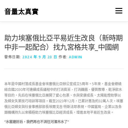
跳
至
音量太真實
選單
主
要
內
容
助力埃塞俄比亞平易近生改良（新時期
中非一起配合）找九宮格共享_中國網
發佈日期:
2024 年 9 月 20 日
作者:
ADMIN
本年是中國村落成長基金會埃塞俄比亞辦公室成立5周年。5年來，基金會繚繞
結合國2030年可連續成長議程中的打消貧苦、打消饑餓、優質教導、乾淨飲水
等目的，先后在埃塞俄比亞展開了愛心包裹、水與安康成長、太陽能燈助學以
及婦女失業技巧培訓等項目。截至2023年12月，已累計惠及約32萬人次。埃塞
俄比亞婦女與社會事務部部長埃爾戈吉·特斯法耶表現，中國當局、企業以及各
類機構持久以來積極助力埃塞俄比亞經濟成長，增進本地平易近生改良。
“水窖建好后，我們再也不消往河濱吊水了”