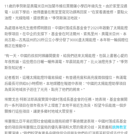
11歲的季努斯是奧羅米亞州加蘭市維拉賈爾薩小學四年級先生。由於家里沒通
電，以前下學后，她得盡量在教室里寫完功課再回家。“在家看書進修，要點火
油燈，光線陰暗，還很費油。”季努斯無法地說。
為處理本地先生進修照明題目，中國村落成長基金會于2020年啟動了太陽能燈
助學項目。在中企的支撐下，基金會在阿法爾州、索馬里州、奧羅米亞州、本
尚古勒—古馬茲州的20所公立小學分發了9000盞太陽能燈。本年新一輪捐贈任
務正在推動中。
“有一天，中國的叔叔阿姨離開黌舍，給我們送來太陽能燈，包裝上畫著心愛的
年夜熊貓。這些燈白日曬一曬佈滿電，早晨就能用了，比火油燈亮多了。”季努
斯告知記者。
記者看到，這種太陽能燈玲瓏易操縱，有普通亮度和高亮度兩個擋位，佈滿電
后最長可供給8小時照明。本地媒體在報道中表現：“中國的太陽能燈助學項目
為貧苦地域孩子送往了光亮，點亮了他們的將來。”
埃爾戈吉·特斯法耶高度贊賞中國村落成長基金會的任務。她表現，基金會展開
的一系列項目在很年夜水平上增進了本地平易近生改良，盼望今后能進一個步
驟推行這些項目，讓更多鄉村地域大眾受害。
埃塞俄比亞平易近間社會組織治理局前總干事迪爾波表現，中國村落成長基金
會的項目與埃塞俄比亞當局的優先事項和大眾的需求分歧，其意義和
跳舞教室
影響深遠。“我們盼望有更多中國伴侶分送朋友他們在打消貧苦和完成古代化成