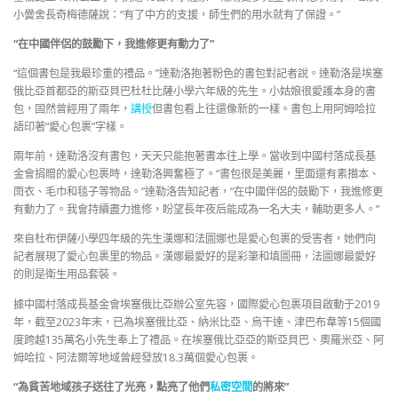
小黌舍長奇梅德薩說：“有了中方的支援，師生們的用水就有了保證。”
“在中國伴侶的鼓勵下，我進修更有動力了”
“這個書包是我最珍重的禮品。”達勒洛抱著粉色的書包對記者說。達勒洛是埃塞
俄比亞首都亞的斯亞貝巴杜杜比薩小學六年級的先生。小姑娘很愛護本身的書
包，固然曾經用了兩年，
講授
但書包看上往還像新的一樣。書包上用阿姆哈拉
語印著“愛心包裹”字樣。
兩年前，達勒洛沒有書包，天天只能抱著書本往上學。當收到中國村落成長基
金會捐贈的愛心包裹時，達勒洛興奮極了。“書包很是美麗，里面還有素描本、
雨衣、毛巾和毯子等物品。”達勒洛告知記者，“在中國伴侶的鼓勵下，我進修更
有動力了。我會持續盡力進修，盼望長年夜后能成為一名大夫，輔助更多人。”
來自杜布伊薩小學四年級的先生漢娜和法圖娜也是愛心包裹的受害者，她們向
記者展現了愛心包裹里的物品。漢娜最愛好的是彩筆和填圖冊，法圖娜最愛好
的則是衛生用品套裝。
據中國村落成長基金會埃塞俄比亞辦公室先容，國際愛心包裹項目啟動于2019
年，截至2023年末，已為埃塞俄比亞、納米比亞、烏干達、津巴布韋等15個國
度跨越135萬名小先生奉上了禮品。在埃塞俄比亞亞的斯亞貝巴、奧羅米亞、阿
姆哈拉、阿法爾等地域曾經發放18.3萬個愛心包裹。
“為貧苦地域孩子送往了光亮，點亮了他們
私密空間
的將來”