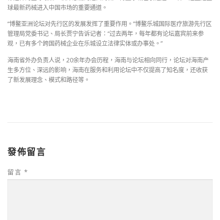
球最新药械进入中国市场的重要通道。
“博鳌亚洲论坛对先行区的发展发挥了重要作用。”博鳌乐城国际医疗旅游先行区
管理局党委书记、局长贾宁告诉记者：“过去两年，每年都有论坛嘉宾前来参
观，已有多个跨国药械企业在乐城设立法律实体或办事处。”
海南省外办负责人说，20余年办会历程，海南与论坛相向同行，论坛对海南产
生多方位、深远的影响，海南在服务和利用论坛中不仅提高了知名度，还收获
了新发展理念、模式和路径等。
發佈留言
留言
*