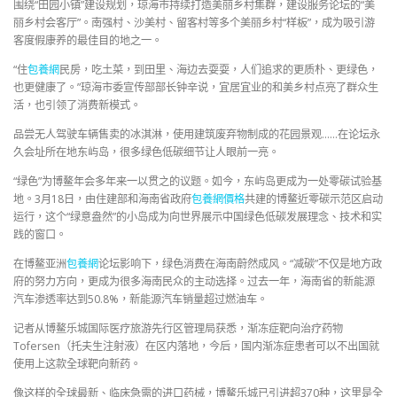
围绕“田园小镇”建设规划，琼海市持续打造美丽乡村集群，建设服务论坛的“美
丽乡村会客厅”。南强村、沙美村、留客村等多个美丽乡村“样板”，成为吸引游
客度假康养的最佳目的地之一。
“住
包養網
民房，吃土菜，到田里、海边去耍耍，人们追求的更质朴、更绿色，
也更健康了。”琼海市委宣传部部长钟辛说，宜居宜业的和美乡村点亮了群众生
活，也引领了消费新模式。
品尝无人驾驶车辆售卖的冰淇淋，使用建筑废弃物制成的花园景观……在论坛永
久会址所在地东屿岛，很多绿色低碳细节让人眼前一亮。
“绿色”为博鳌年会多年来一以贯之的议题。如今，东屿岛更成为一处零碳试验基
地。3月18日，由住建部和海南省政府
包養網價格
共建的博鳌近零碳示范区启动
运行，这个“绿意盎然”的小岛成为向世界展示中国绿色低碳发展理念、技术和实
践的窗口。
在博鳌亚洲
包養網
论坛影响下，绿色消费在海南蔚然成风。“减碳”不仅是地方政
府的努力方向，更成为很多海南民众的主动选择。过去一年，海南省的新能源
汽车渗透率达到50.8%，新能源汽车销量超过燃油车。
记者从博鳌乐城国际医疗旅游先行区管理局获悉，渐冻症靶向治疗药物
Tofersen（托夫生注射液）在区内落地，今后，国内渐冻症患者可以不出国就
使用上这款全球靶向新药。
像这样的全球最新、临床急需的进口药械，博鳌乐城已引进超370种，这里是全