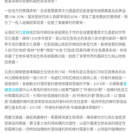
進產業融合發展和農民就業增收。
一些地方的實踐表明，全球重要農業文化遺產認定能使當地相關農產品品牌溢
價10%-30%，當地居民的收入貢獻率接近40%，增強了當地農民的獲得感，吸
引了一批人返鄉創業就業，促進了美麗鄉村的繁榮。
云南紅河
九宮格
哈尼稻作梯田系統是聞名于世的全球重要農業文化遺產和世界
文化遺產，擁有1300多年歷史，是以哈尼族為主的各族人民共墾共創的一種世
界罕見的農業文化景觀，也是我國山區稻作梯田的典型代表。勤勞智慧的勞動
人民巧妙地把“森林”“村寨”“梯田”“水系”打造成“四素同構”的生態農業系統，有效
保護了生物多樣性與生態系統服務功能，創造了享譽世界的農耕文化與山地梯
田景觀。
云南元陽梯管委專職副主任徐忠亮介紹，阿者科是云南省紅河哈尼族彝族自治
州元陽縣南部的一個小村子，地處紅河哈尼梯田元陽核心區。阿者科曾經是一
個貧困村，為推動古村落阿者科實現保護與發展的平衡，2018年，元陽縣邀
會
議室出租
請中山大學為阿者科村民小組專門編制了“阿者科計劃”，組織村民成立
村集體旅游公司，引導村民發展鄉村旅游。自“阿者科計劃”實施以來，以“蘑菇
房”為載體的鄉村旅游業逐漸成為阿者科村的支柱產業，極具特色的鄉村旅游品
牌已基本形成。2019年，阿者科村被評為“中國美麗休閑鄉村”。
閔慶文建議，建設美麗鄉村，需要將保護生態環境、傳承鄉村文化與社會經濟
發展協同推進。要注重土地利用結構的合理性，以提升農業生態系統的穩定性
和服務功能，同時加強傳統村落保護利用和鄉村風貌引導，以保留中國傳統村