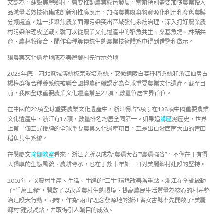
文認為，建設美麗鄉村，需要推動農業綠色發展，當前特別需要加快農業投入
品減量增效技術集成創新和推廣應用，加強農業廢棄物資源化利用和廢舊農膜
分類處置，進一步聚焦農業面源污染突出區域強化系統治理，深入打好農業農
村污染治理攻堅戰，就可以從農業文化遺產中的稻魚共生、桑基魚塘、林菇共
育、農林牧復合、間作套種等傳統生態農業技術體系中得到借鑒和啟示。
讓農業文化遺產地成為美麗鄉村先行示范地
2023年底，河北寬城傳統板栗栽培系統、安徽銅陵白姜種植系統和浙江仙居古
楊梅群復合種養系統被聯合國糧農組織認定為全球重要農業文化遺產。截至目
前，我國全球重要農業文化遺產增至22項，數量位居世界首位。
在中國的22項全球重要農業文化遺產中，浙江獨占5項；在188項中國重要農業
文化遺產中，浙江有17項，數量排名均居全國第一。如果追
講座
溯歷史，世界
上第一個正式授牌的全球重要農業文化遺產項目，正是出自浙西南大山的青田
稻魚共生系統。
在閔慶文
瑜伽教室
看來，浙江之所以成為“農遺大省”“農遺強省”，不僅在于有得
天獨厚的生態風貌、農耕傳承，也在于數十年如一日對美麗鄉村建設的堅持。
2003年，以農村生產、生活、生態的“三生”環境改善為重點，浙江在全省啟動
了“千萬工程”，開啟了以改善農村生態環境、提高農民生活質量為核心的村莊整
治建設大行動。同時，作為“兩山”理念發源地的浙江省安吉縣率先開啟了“美麗
鄉村”建設試點，并取得引人矚目的成效。