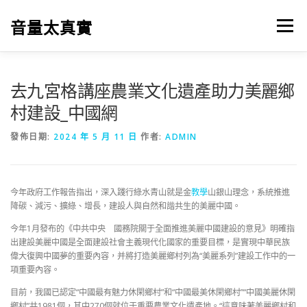
跳
至
音量太真實
選單
主
要
內
容
去九宮格講座農業文化遺產助力美麗鄉
村建設_中國網
發佈日期:
2024 年 5 月 11 日
作者:
ADMIN
今年政府工作報告指出，深入踐行綠水青山就是金
教學
山銀山理念，系統推進
降碳、減污、擴綠、增長，建設人與自然和諧共生的美麗中國。
今年1月發布的《中共中央 國務院關于全面推進美麗中國建設的意見》明確指
出建設美麗中國是全面建設社會主義現代化國家的重要目標，是實現中華民族
偉大復興中國夢的重要內容，并將打造美麗鄉村列為“美麗系列”建設工作中的一
項重要內容。
目前，我國已認定“中國最有魅力休閑鄉村”和“中國最美休閑鄉村”“中國美麗休閑
鄉村”共1981個，其中270個就位于重要農業文化遺產地。“這意味著美麗鄉村和