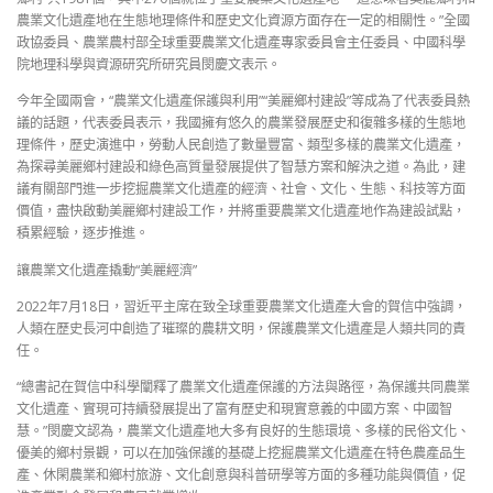
農業文化遺產地在生態地理條件和歷史文化資源方面存在一定的相關性。”全國
政協委員、農業農村部全球重要農業文化遺產專家委員會主任委員、中國科學
院地理科學與資源研究所研究員閔慶文表示。
今年全國兩會，“農業文化遺產保護與利用”“美麗鄉村建設”等成為了代表委員熱
議的話題，代表委員表示，我國擁有悠久的農業發展歷史和復雜多樣的生態地
理條件，歷史演進中，勞動人民創造了數量豐富、類型多樣的農業文化遺產，
為探尋美麗鄉村建設和綠色高質量發展提供了智慧方案和解決之道。為此，建
議有關部門進一步挖掘農業文化遺產的經濟、社會、文化、生態、科技等方面
價值，盡快啟動美麗鄉村建設工作，并將重要農業文化遺產地作為建設試點，
積累經驗，逐步推進。
讓農業文化遺產撬動“美麗經濟”
2022年7月18日，習近平主席在致全球重要農業文化遺產大會的賀信中強調，
人類在歷史長河中創造了璀璨的農耕文明，保護農業文化遺產是人類共同的責
任。
“總書記在賀信中科學闡釋了農業文化遺產保護的方法與路徑，為保護共同農業
文化遺產、實現可持續發展提出了富有歷史和現實意義的中國方案、中國智
慧。”閔慶文認為，農業文化遺產地大多有良好的生態環境、多樣的民俗文化、
優美的鄉村景觀，可以在加強保護的基礎上挖掘農業文化遺產在特色農產品生
產、休閑農業和鄉村旅游、文化創意與科普研學等方面的多種功能與價值，促