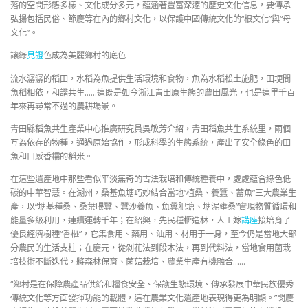
落的空間形態多樣、文化成分多元，蘊涵著豐富深邃的歷史文化信息，要傳承
弘揚包括民俗、節慶等在內的鄉村文化，以保護中國傳統文化的“根文化”與“母
文化”。
讓綠
見證
色成為美麗鄉村的底色
流水潺潺的稻田，水稻為魚提供生活環境和食物，魚為水稻松土施肥，田埂間
魚稻相依，和諧共生……這既是如今浙江青田原生態的農田風光，也是這里千百
年來再尋常不過的農耕場景。
青田縣稻魚共生產業中心推廣研究員吳敏芳介紹，青田稻魚共生系統里，兩個
互為依存的物種，通過原始協作，形成科學的生態系統，產出了安全綠色的田
魚和口感香糯的稻米。
在這些遺產地中那些看似平淡無奇的古法栽培和傳統種養中，處處蘊含綠色低
碳的中華智慧。在湖州，桑基魚塘巧妙結合當地“植桑、養蠶、蓄魚”三大農業生
產，以“塘基種桑、桑葉喂蠶、蠶沙養魚、魚糞肥塘、塘泥壅桑”實現物質循環和
能量多級利用，連續運轉千年；在紹興，先民種榧造林，人工嫁
講座
接培育了
優良經濟樹種“香榧”，它集食用、藥用、油用、材用于一身，至今仍是當地大部
分農民的生活支柱；在慶元，從剁花法到段木法，再到代料法，當地食用菌栽
培技術不斷迭代，將森林保育、菌菇栽培、農業生產有機融合……
“鄉村是在保障農產品供給和糧食安全、保護生態環境、傳承發展中華民族優秀
傳統文化等方面發揮功能的載體，這在農業文化遺產地表現得更為明顯。”閔慶