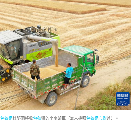
，
包養網
杜夢園將收
包養
獲的小麥卸車（無人機照
包養網心得
片）。