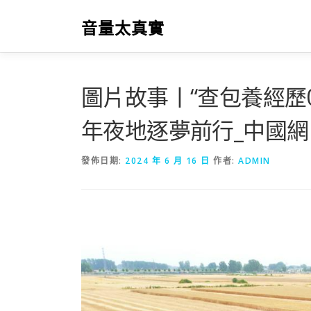
跳
至
音量太真實
主
要
內
容
圖片故事丨“查包養經歷
年夜地逐夢前行_中國網
發佈日期:
2024 年 6 月 16 日
作者:
ADMIN