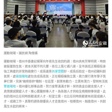
運動現場。國民網 陶偉攝
運動現場，宿州市委書記楊軍向年夜先生收回約請：宿州具有芳華特質，時辰
披髮蓬勃生氣，資本天賦不同凡響，區位上風七通八達，全市高低正積極投身
強工興產的非常熱絡實行，成長遠景
共享空間
好、成長后勁足。宿州初顯科創
氣質，處
瑜伽場地
處包含成長底氣，正在積極擁抱立異，鼎力實行青年學子筑
夢打算，完美“揭榜掛帥”機制，在這里，創業有動力、立異有潛力、發明有活氣
聚首場地
。宿州優化辦事品德，努力會聚滿滿才幹，保持真金白銀支撐人才，
真情實感關愛人才，推心置腹辦事人才，為各類人才供給全周期辦事保證，此
刻的宿州比任何時辰都渴求人才、盼望立異，也比任何時辰都更有前提成績人
才、成績工作。真摯約請各類優良人才走進宿州、咀嚼宿州、融進宿州，共創
風生水起的將來。