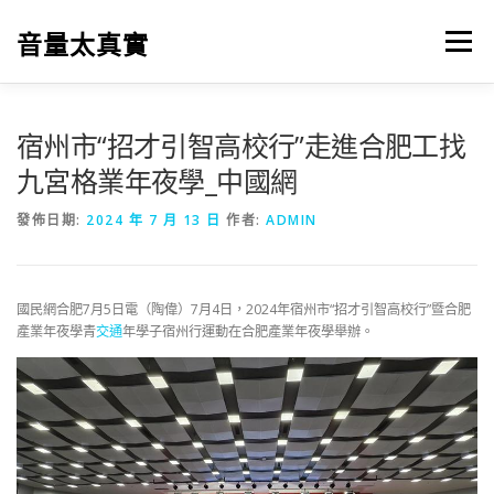
跳
至
音量太真實
選單
主
要
內
容
宿州市“招才引智高校行”走進合肥工找
九宮格業年夜學_中國網
發佈日期:
2024 年 7 月 13 日
作者:
ADMIN
國民網合肥7月5日電（陶偉）7月4日，2024年宿州市“招才引智高校行”暨合肥
產業年夜學青
交通
年學子宿州行運動在合肥產業年夜學舉辦。