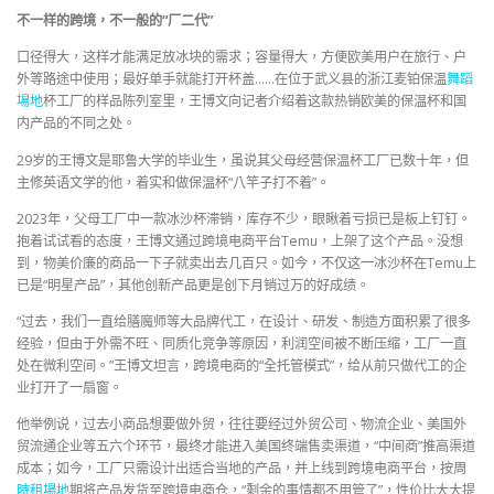
不一样的跨境，不一般的“厂二代”
口径得大，这样才能满足放冰块的需求；容量得大，方便欧美用户在旅行、户
外等路途中使用；最好单手就能打开杯盖……在位于武义县的浙江麦铂保温
舞蹈
場地
杯工厂的样品陈列室里，王博文向记者介绍着这款热销欧美的保温杯和国
内产品的不同之处。
29岁的王博文是耶鲁大学的毕业生，虽说其父母经营保温杯工厂已数十年，但
主修英语文学的他，着实和做保温杯“八竿子打不着”。
2023年，父母工厂中一款冰沙杯滞销，库存不少，眼瞅着亏损已是板上钉钉。
抱着试试看的态度，王博文通过跨境电商平台Temu，上架了这个产品。没想
到，物美价廉的商品一下子就卖出去几百只。如今，不仅这一冰沙杯在Temu上
已是“明星产品”，其他创新产品更是创下月销过万的好成绩。
“过去，我们一直给膳魔师等大品牌代工，在设计、研发、制造方面积累了很多
经验，但由于外需不旺、同质化竞争等原因，利润空间被不断压缩，工厂一直
处在微利空间。”王博文坦言，跨境电商的“全托管模式”，给从前只做代工的企
业打开了一扇窗。
他举例说，过去小商品想要做外贸，往往要经过外贸公司、物流企业、美国外
贸流通企业等五六个环节，最终才能进入美国终端售卖渠道，“中间商”推高渠道
成本；如今，工厂只需设计出适合当地的产品，并上线到跨境电商平台，按周
時租場地
期将产品发货至跨境电商仓，“剩余的事情都不用管了”，性价比大大提