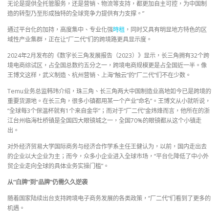
无论是提供全托管服务，还是营销、物流等支持，都更加自主可控，为中国制
造的转型乃至形成独特的全球竞争力提供有力支撑。”
通过平台化的加持，高度集中、专业化强
時租
，同时又具有明显地方特色的区
域性产业集群，正在让“厂二代”们的跨境路更具显示度。
2024年2月发布的《数字长三角发展报告（2023）》显示，长三角拥有32个跨
境电商综试区，占全国总数约五分之一，跨境电商规模更是占全国近一半。像
王博文这样，武义制造、杭州营销、上海“触云”的“厂二代”们不在少数。
Temu业务总监韩玮介绍，珠三角、长三角两大中国制造业高地如今已是跨境的
重要货源地。在长三角，很多小镇都用某一个产业“命名”。王博文从小就听说，
“全球每3个保温杯就有1个来自金华”；而对于“厂二代”金炜烽而言，他所在的浙
江台州临海杜桥镇是全国四大眼镜城之一，全国70%的眼镜都从这个小镇走
出。
对外经济贸易大学国际商务与经济合作学系主任王健认为，以前，国内走出去
的企业以大企业为主；而今，众多小企业进入全球市场，“平台化降低了中小外
贸企业走向全球的具体业务实操门槛”。
从“白牌”到“品牌”仍需久久逆袭
随着国家陆续出台支持跨境电子商务发展的各类政策，“厂二代”们看到了更多的
机遇。