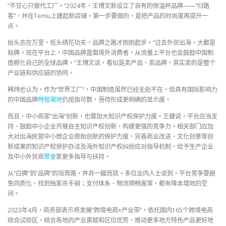
“不甘心只做代工厂。”2024年，王博文新设立了自有的保温杯品牌——“归路
客”，并在Temu上建起新店铺。第一步要做的，是把产品的时尚度再提升一
点。
抬头志在万里，低头绣花功夫，品牌之路才刚刚起步。“过去外贸出海，大都是
贴牌。现在平台上，中国品牌直面境外消费者，从流量上平台也会鼓励中国制
造孵化自己的全球品牌。”王博文说，看似是卖产品、卖品牌，其实卖的是整个
产业链和供应链的协同。
韩玮也认为，作为“世界工厂”，中国制造虽然已经无处不在，但具有国际影响力
的中国品牌
時租場地
仍屈指可数，亟待形成更明确的显示度。
而且，中小商家“出海”创新，也需加大知识产权保护力度。王健说，平台应当支
持、鼓励中小企业开展自主知识产权创新，构建更强的竞争力。相关部门应加
大对出海民营中小微企业原始创新的保护力度，完善商业改进、文化创意等创
新成果的知识产权保护办法及海外知识产权纠纷应对指导机制，给予生产企业
及中小外贸商
聚會
家更多指导与扶持。
从“白牌”到“品牌”的培育路，并非一蹴而就。多位业内人士谈到，平台竞争要避
免同质化，找到独家杀手锏；支付体系、物流顺畅度等，都有降本增效的空
间。
2023年4月，商务部表示将发展“跨境电商+产业带”，依托国内165个跨境电商
综合试验区，结合各地的产业禀赋和区位优势，推动更多地方特色产品更好地