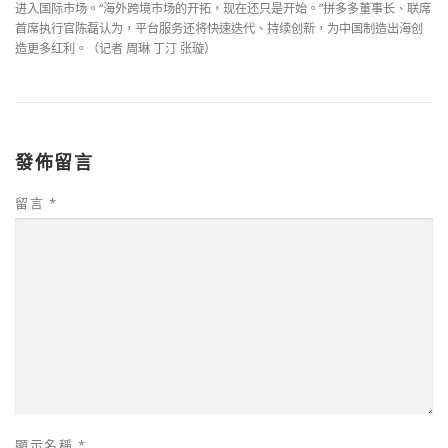
进入国际市场。“海外跨境市场的开拓，现在还只是开始。”拼多多董事长、联席
首席执行官陈磊认为，平台服务还将快速迭代、持续创新，为中国制造出海创
造更多红利。（记者 周琳 丁汀 张璇）
發佈留言
留言
*
顯示名稱
*