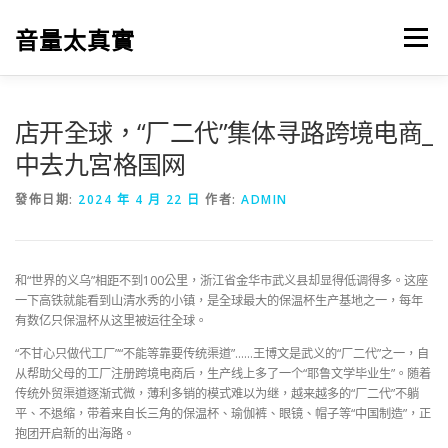
跳
至
音量太真實
選單
主
要
內
容
店开全球，“厂二代”集体寻路跨境电商_
中去九宮格国网
發佈日期:
2024 年 4 月 22 日
作者:
ADMIN
和“世界的义乌”相距不到100公里，浙江省金华市武义县却显得低调得多。这座
一下高铁就能看到山清水秀的小镇，是全球最大的保温杯生产基地之一，每年
有数亿只保温杯从这里被运往全球。
“不甘心只做代工厂”“不能等靠要传统渠道”……王博文是武义的“厂二代”之一，自
从帮助父母的工厂注册跨境电商后，生产线上多了一个“耶鲁文学毕业生”。随着
传统外贸渠道逐渐式微，薄利多销的模式难以为继，越来越多的“厂二代”不躺
平、不退缩，带着来自长三角的保温杯、瑜伽裤、眼镜、帽子等“中国制造”，正
抱团开启新的出海路。