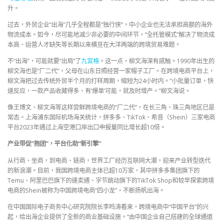
升。
过去，外贸企业“出海”几乎全程都是“独行侠”，中小企业也无法承担高额的海外
物流成本。如今，尽可能地减少非必要的中间环节，“全托管模式”解决了物流成
本高、运营人才缺失等长期以来横亘在大洋两端的跨境贸易难题。
不“出海”，可能就要“出局”了
九宮格
。这一点，柳文海深有感触。1990年出生的
柳文海也是“厂二代”，父母在山东日照经营一家帽子工厂。在跨境电商平台上，
柳文海把过去传统外贸半个月的打样周期，缩短为24小时内。“小批量订单，快
速反应，一款产品收藏得多、有‘爆单’可能，就及时增产。”柳文海说。
像王博文、柳文海等这样尝鲜跨境电商的“厂二代”，在长三角、珠三角地区已是
常态。上海浦东国际机场海关统计，拼多多、TikTok、希音（Shein）三家电商
平台2023年通过上海空港口岸出口申报量同比增长超10倍。
产业带促“抱团”，平台化助“新引擎”
从行商、坐商，到电商、链商，世界工厂经历互联网大潮，迎来产业转型迭代
的新浪潮。目前，我国跨境电商主体已超10万家，其中拼多多集团旗下的
Temu、阿里巴巴旗下的速卖通、字节跳动旗下的TikTok Shop和较早探索跨境
电商的Shein被称为中国跨境电商“四小龙”，不断扬帆出海。
在中国国际电子商务中心研究院院长李鸣涛看来，跨境电商中“中国平台”的兴
起，给出海企业提供了全新的商业基础设施。“由中国企业自己搭建的全球通道