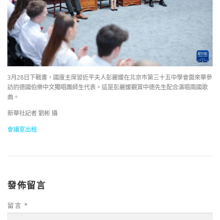
3月28日下戰書，國度主席習近平夫人彭麗媛在北京市第三十五中學會面來華參
訪的德國伯樂中文獨唱團師生代表。這是彭麗媛觀賞中德先生配合演唱兩國歌
曲。
新華社記者 劉彬 攝
會議室出租
發佈留言
留言
*