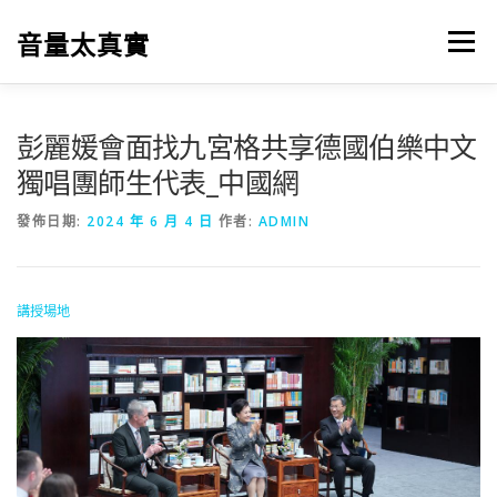
跳
至
音量太真實
選單
主
要
內
容
彭麗媛會面找九宮格共享德國伯樂中文
獨唱團師生代表_中國網
發佈日期:
2024 年 6 月 4 日
作者:
ADMIN
講授場地