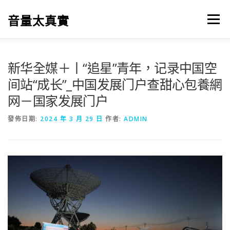
跳
至
音量太真實
選單
主
要
內
容
新华全媒＋丨“追星”青年，记录中国空
间站“成长”_中国发展门户查甜心包養網
网－国家发展门户
發佈日期:
2024 年 3 月 29 日
作者:
ADMIN