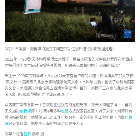
9月21日凌晨，刘博洋拍摄完中国空间站过境后进行后期数据处理。
2022年，“90后”天体物理学博士刘博洋，用自主研发的光学跟踪程序在地面成
功拍摄到中国空间站清晰特写影像，用镜头记录着中国空间站的“成长”。
出生于1990年的刘博洋，从小就对天文有着浓厚的兴趣。刘博洋高中加入学校
“天文社”，高考考入北京大学物理学院天文系。本科毕业后，他去了中科院国家
天文台，之后通过联合培养去西澳大学读博。目前，刘博洋正在参与北京大学
“6-8米口径成长型通用光学望远镜项目”。
从内蒙古鄂尔多斯一个喜欢用望远镜看月亮的男孩，到天体物理学博士，再到
天文摄影
包養網
师，刘博洋用多种
包養
方式探索着星空。对于未来，刘博洋有
着清晰的规划，他希望自己的工作可以具有一定的科研和工程价值，也做
包養
網
好天文科普，把星辰大海的故事讲给更多人听。
新华社记者
包養
郝昭 摄