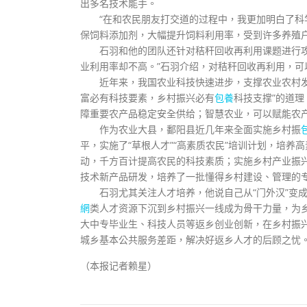
出多名技术能手。
“在和农民朋友打交道的过程中，我更加明白了科学
保饲料添加剂，大幅提升饲料利用率，受到许多养殖
石羽和他的团队还针对秸秆回收再利用课题进行攻关
业利用率却不高。”石羽介绍，对秸秆回收再利用，
近年来，我国农业科技快速进步，支撑农业农村发展
富必有科技要素，乡村振兴必有
包養
科技支撑”的道
障重要农产品稳定安全供给；智慧农业，可以赋能农
作为农业大县，鄱阳县近几年来全面实施乡村振
平，实施了“草根人才”“高素质农民”培训计划，培
动，千方百计提高农民的科技素质；实施乡村产业振兴
技术新产品研发，培养了一批懂得乡村建设、管理的
石羽尤其关注人才培养，他说自己从“门外汉”变成
網
类人才资源下沉到乡村振兴一线成为骨干力量，为
大中专毕业生、科技人员等返乡创业创新，在乡村振
城乡基本公共服务差距，解决好返乡人才的后顾之忧
（本报记者赖星）