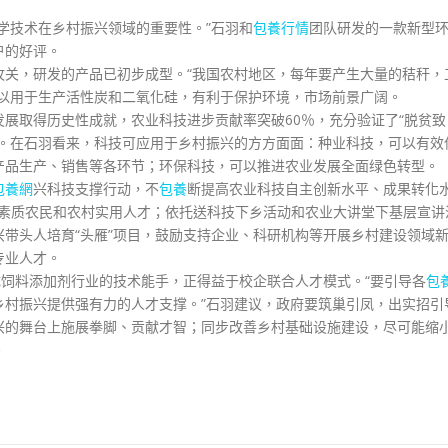
技术在乡村振兴领域的重要性。”石羽和
包養行情
团队研发的一款新型
户的好评。
，研发的产品已初步成型。“我国农村地区，每年要产生大量的秸秆，
可以用于生产活性炭和二氧化硅，有利于保护环境，市场前景广阔。
取得历史性成就，农业科技进步贡献率突破60％，充分验证了“脱贫致
理。在石羽看来，科技可应用于乡村振兴的方方面面：种业科技，可以有效
产品生产、销售等各环节；环保科技，可以推进农业发展全面绿色转型。
包養網
兴科技支撑行动，不
包養
断提高农业科技自主创新水平、成果转化
养高素质农民和农村实用人才；依托送科技下乡活动和农业大讲堂下基层宣讲
带头人培育“头雁”项目，鼓励支持企业、科研机构等开展乡村建设领域
专业人才。
饲料添加剂行业的技术能手，正得益于校企联合人才模式。“要引导各
包
乡村振兴提供强有力的人才支撑。”石羽建议，政府要筑巢引凤，出实招引
兴的舞台上施展拳脚、贡献才智；同步改善乡村基础设施建设，尽可能缩
。