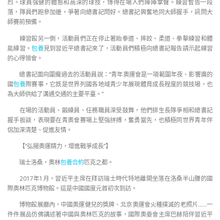
烈。球員強健的體態和高深的球技，博得在場人們陣陣掌聲。練習暫告一段
落，隊員們跑參加邊，爭著向總書記問好。總書記興奮地同大師握手，訊問大
師賽前預備。
練習館另一側，活動員們正在停止著跆拳道、摔跤、柔道、拳擊練習和體
能練習。
包養
見到習近平總書記來了，活動員們積極向總書記報告請示起練習
的心得領會。
總書記面向圍攏過去的活動員說：“青年奧運會是一項範圍年夜、影響廣的
國
包養
際賽事，它既是世界列國各地域青少年展現體育成長程度的競技場，也
為大師供給了溝通交通的主要平臺。”
在場的活動員、鍛練員、任務職員深受鼓舞，他們排生長隊爭相和總書記
握手扳談，表現要在青奧會賽場上堅強拼搏，奮勇當先，也積極同世界青年伴
侶加深清楚、促進友情。
【“弘揚奧運精力，增進戰爭成長”】
瑞士洛桑，奧林
包養合約
匹克之都。
2017年1月，習近平主席在拜訪瑞士時代特地離開坐落在洛桑半山腰的國
際奧林匹克博物館。這是中國國度元首初次到訪。
博物館展廳內，中國奧運健兒的獎牌、北京奧運會火種撲滅的老照片……一
件件展品仿佛講述著中國與奧林匹克的故事，國際奧委會主席巴赫陪伴習近平