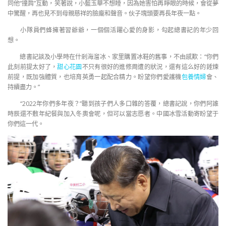
同他“撞肩”互動，笑著說，小藍玉華不想睡，因為她害怕再睜眼的時候，會從夢
中驚醒，再也見不到母親慈祥的臉龐和聲音。伙子塊頭要再長年夜一點。
小隊員們蜂擁著習爺爺，一個個活躍心愛的身影，勾起總書記的年少回
想。
總書記談及小學時在什剎海溜冰、家里購置冰鞋的舊事，不由感歎：“你們
此刻前提太好了，
甜心花園
不只有很好的進修周遭的狀況，還有這么好的錘煉
前提，既加強體質，也培育英勇一起配合精力。盼望你們愛護機
包養情婦
會、
持續盡力。”
“2022年你們多年夜？”聽到孩子們人多口雜的答覆，總書記說，你們阿誰
時辰還不敷年紀餐與加入冬奧會呢，但可以當志愿者。中國冰雪活動寄盼望于
你們這一代。