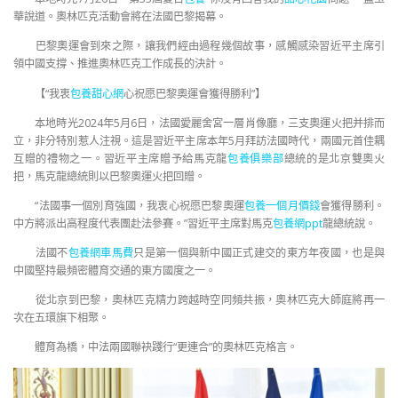
華說道。奧林匹克活動會將在法國巴黎揭幕。
巴黎奧運會到來之際，讓我們經由過程幾個故事，感觸感染習近平主席引
領中國支撐、推進奧林匹克工作成長的決計。
【“我衷
包養甜心網
心祝愿巴黎奧運會獲得勝利”】
本地時光2024年5月6日，法國愛麗舍宮一層肖像廳，三支奧運火把并排而
立，非分特別惹人注視。這是習近平主席本年5月拜訪法國時代，兩國元首佳耦
互贈的禮物之一。習近平主席贈予給馬克龍
包養俱樂部
總統的是北京雙奧火
把，馬克龍總統則以巴黎奧運火把回贈。
“法國事一個別育強國，我衷心祝愿巴黎奧運
包養一個月價錢
會獲得勝利。
中方將派出高程度代表團赴法參賽。”習近平主席對馬克
包養網ppt
龍總統說。
法國不
包養網車馬費
只是第一個與新中國正式建交的東方年夜國，也是與
中國堅持最頻密體育交通的東方國度之一。
從北京到巴黎，奧林匹克精力跨越時空同頻共振，奧林匹克大師庭將再一
次在五環旗下相聚。
體育為橋，中法兩國聯袂踐行“更連合”的奧林匹克格言。