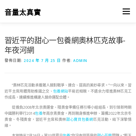
跳
至
音量太真實
選單
主
要
內
容
習近平的甜心一包養網奧林匹克故事-
年夜河網
發佈日期:
2024 年 7 月 25 日
作者:
ADMIN
“奧林匹克活動承載著人類對戰爭、連合、提高的美妙尋求。”一向以來，習
近平主席用體育助推國之交、
包養網站
平易近相親，不遺余力增進奧林匹克工
作成長，連續推進構建人類命運配合體。
從擔負2008年北京奧運會、殘奧會準備任務引導小組組長，到引領新時期
中國勝利舉行2014
包養
年南京青奧會，再到親身推進申辦、籌備2022年北京冬
奧會、冬殘奧會，習近平主席和奧林
甜心寶貝包養網
匹克活動，結下深摯情
緣。
本地時光7月26日，第33屆夏日
包養
“你沒有回答我的
甜心花園
問題。”藍玉