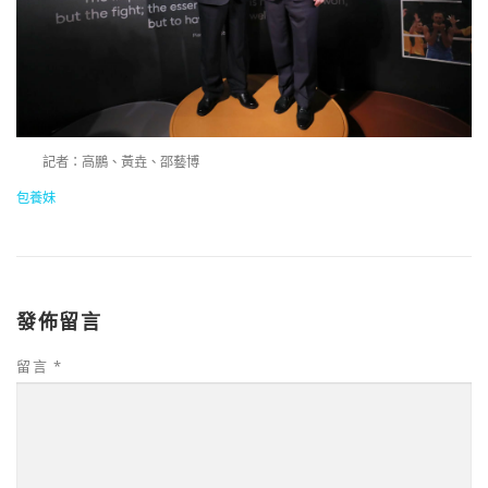
記者：高鵬、黃垚、邵藝博
包養妹
發佈留言
留言
*