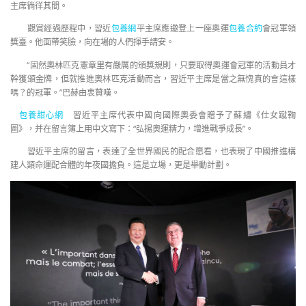
主席徜徉其間。
觀賞經過歷程中，習近
包養網
平主席應邀登上一座奧運
包養合約
會冠軍領
獎臺。他面帶笑臉，向在場的人們揮手請安。
“固然奧林匹克憲章里有嚴厲的頒獎規則，只要取得奧運會冠軍的活動員才
幹獲頒金牌，但就推進奧林匹克活動而言，習近平主席是當之無愧真的會這樣
嗎？的冠軍。”巴赫由衷贊嘆。
包養甜心網
習近平主席代表中國向國際奧委會贈予了蘇繡《仕女蹴鞠
圖》，并在留言簿上用中文寫下：“弘揚奧運精力，增進戰爭成長”。
習近平主席的留言，表達了全世界國民的配合愿看，也表現了中國推進構
建人類命運配合體的年夜國擔負。這是立場，更是舉動計劃。