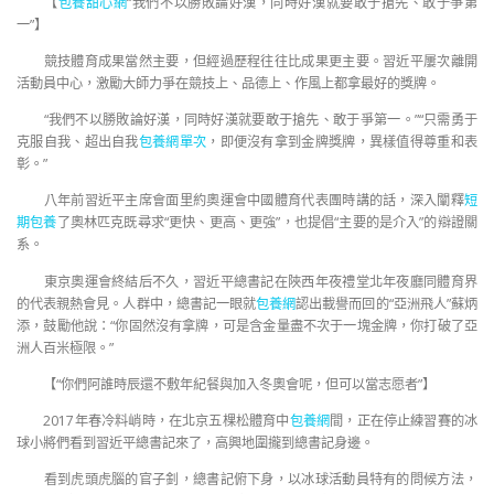
【
包養甜心網
“我們不以勝敗論好漢，同時好漢就要敢于搶先、敢于爭第
一”】
競技體育成果當然主要，但經過歷程往往比成果更主要。習近平屢次離開
活動員中心，激勵大師力爭在競技上、品德上、作風上都拿最好的獎牌。
“我們不以勝敗論好漢，同時好漢就要敢于搶先、敢于爭第一。”“只需勇于
克服自我、超出自我
包養網單次
，即便沒有拿到金牌獎牌，異樣值得尊重和表
彰。”
八年前習近平主席會面里約奧運會中國體育代表團時講的話，深入闡釋
短
期包養
了奧林匹克既尋求“更快、更高、更強”，也提倡“主要的是介入”的辯證關
系。
東京奧運會終結后不久，習近平總書記在陜西年夜禮堂北年夜廳同體育界
的代表親熱會見。人群中，總書記一眼就
包養網
認出載譽而回的“亞洲飛人”蘇炳
添，鼓勵他說：“你固然沒有拿牌，可是含金量盡不次于一塊金牌，你打破了亞
洲人百米極限。”
【“你們阿誰時辰還不敷年紀餐與加入冬奧會呢，但可以當志愿者”】
2017年春冷料峭時，在北京五棵松體育中
包養網
間，正在停止練習賽的冰
球小將們看到習近平總書記來了，高興地圍攏到總書記身邊。
看到虎頭虎腦的官子釗，總書記俯下身，以冰球活動員特有的問候方法，