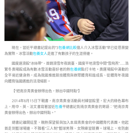
現在，習近平總書記提出的“3
包養網比較
億人介入冰雪活動”早已從愿景變
為實際，冰雪活動
包養女人
走進了有數孩子的生涯傍邊。
國度速滑館“冰絲帶”、首鋼滑雪年夜跳臺、國度平地滑雪中間“雪飛燕”……浩
繁冬奧場館成為有數冰雪活動喜好者的熱
包養網
點打卡地。奧運場館中涌動的
全平易近健身熱，成為我國推進競技體育與群眾體育和諧成長、從體育年夜國
向體育強國邁進的活潑縮影。
【“把南京青奧會辦得出色，辦出中國特點”】
2014年8月15日下戰書，南京青奧會活動員村練習館里，宏大的綠色幕布
上，用中、英、法文書寫著習近
包養
平總書記對南京青奧會的寄語：“把南京青
奧會辦得出色，辦出中國特點。”
總書記離開這里，親熱探望餐與加入本屆青奧會的中國體育代表團。他起
首走到籃球場邊，不雅看“三人制”籃球男隊、女隊練習競賽。球場上，攻防劇