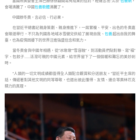
當國際奧委會主席巴赫徐徐翻開寫有成果的信封，輕聲念出“北京”
包養網
，
會場沸騰了，中國
包養軟體
沸騰了。
中國辦冬奧，言必信、行必果。
在習近平總書記親身策劃、親身推進下，一屆繁複、平安、出色的冬奧嘉
會順遂舉行，不只為列國各地域冰雪健兒供給了展現自我、
包養
超出自我的舞
臺，也為疫情困擾下的世界注進強盛信念和氣力。
當冬奧會與中國年相遇，從“冰墩墩”“雪容融”，到活動員們貼對聯、寫“福”
字、包餃子……活潑可親的中國元素，給世界留下了一個個暖和難忘的美妙剎
時。
“人類的一切文明成績都值得全人類配合觀賞和分送朋友。”習近平主席的
話，傳遞著對其他文明的同等尊敬，也道出彼此懂得、友情、連合等奧林匹克
精力的真理。