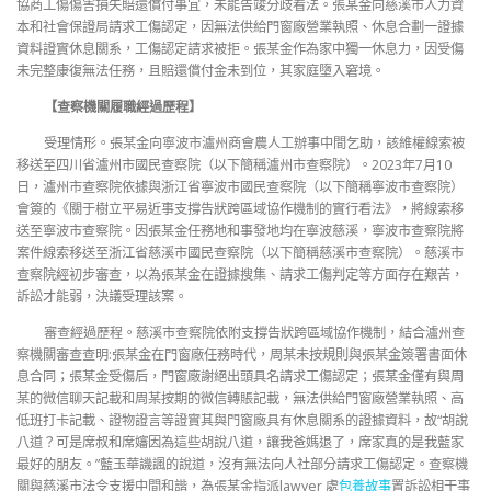
協商工傷傷害損失賠還償付事宜，未能告竣分歧看法。張某金向慈溪市人力資
本和社會保證局請求工傷認定，因無法供給門窗廠營業執照、休息合劃一證據
資料證實休息關系，工傷認定請求被拒。張某金作為家中獨一休息力，因受傷
未完整康復無法任務，且賠還償付金未到位，其家庭墮入窘境。
【查察機關履職經過歷程】
受理情形。張某金向寧波市瀘州商會農人工辦事中間乞助，該維權線索被
移送至四川省瀘州市國民查察院（以下簡稱瀘州市查察院）。2023年7月10
日，瀘州市查察院依據與浙江省寧波市國民查察院（以下簡稱寧波市查察院）
會簽的《關于樹立平易近事支撐告狀跨區域協作機制的實行看法》，將線索移
送至寧波市查察院。因張某金任務地和事發地均在寧波慈溪，寧波市查察院將
案件線索移送至浙江省慈溪市國民查察院（以下簡稱慈溪市查察院）。慈溪市
查察院經初步審查，以為張某金在證據搜集、請求工傷判定等方面存在艱苦，
訴訟才能弱，決議受理該案。
審查經過歷程。慈溪市查察院依附支撐告狀跨區域協作機制，結合瀘州查
察機關審查查明:張某金在門窗廠任務時代，周某未按規則與張某金簽署書面休
息合同；張某金受傷后，門窗廠謝絕出頭具名請求工傷認定；張某金僅有與周
某的微信聊天記載和周某按期的微信轉賬記載，無法供給門窗廠營業執照、高
低班打卡記載、證物證言等證實其與門窗廠具有休息關系的證據資料，故“胡說
八道？可是席叔和席嬸因為這些胡說八道，讓我爸媽退了，席家真的是我藍家
最好的朋友。”藍玉華譏諷的說道，沒有無法向人社部分請求工傷認定。查察機
關與慈溪市法令支援中間和諧，為張某金指派lawyer 處
包養故事
置訴訟相干事