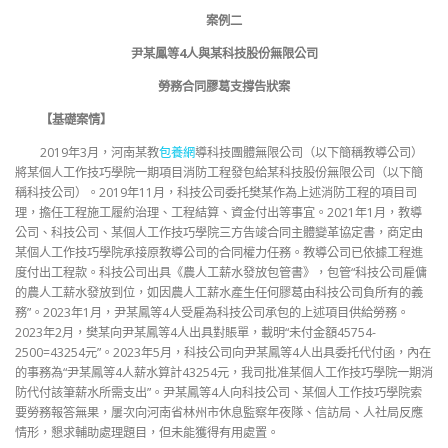
案例二
尹某鳳等4人與某科技股份無限公司
勞務合同膠葛支撐告狀案
【基礎案情】
2019年3月，河南某教
包養網
導科技團體無限公司（以下簡稱教導公司）
將某個人工作技巧學院一期項目消防工程發包給某科技股份無限公司（以下簡
稱科技公司）。2019年11月，科技公司委托樊某作為上述消防工程的項目司
理，擔任工程施工履約治理、工程結算、資金付出等事宜。2021年1月，教導
公司、科技公司、某個人工作技巧學院三方告竣合同主體變革協定書，商定由
某個人工作技巧學院承接原教導公司的合同權力任務。教導公司已依據工程進
度付出工程款。科技公司出具《農人工薪水發放包管書》，包管“科技公司雇傭
的農人工薪水發放到位，如因農人工薪水產生任何膠葛由科技公司負所有的義
務”。2023年1月，尹某鳳等4人受雇為科技公司承包的上述項目供給勞務。
2023年2月，樊某向尹某鳳等4人出具對賬單，載明“未付金額45754-
2500=43254元”。2023年5月，科技公司向尹某鳳等4人出具委托代付函，內在
的事務為“尹某鳳等4人薪水算計43254元，我司批准某個人工作技巧學院一期消
防代付該筆薪水所需支出”。尹某鳳等4人向科技公司、某個人工作技巧學院索
要勞務報答無果，屢次向河南省林州市休息監察年夜隊、信訪局、人社局反應
情形，懇求輔助處理題目，但未能獲得有用處置。