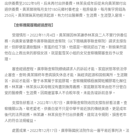
出供養費至2022年9月，后未再付出供養費。林某良成年后從未向黃某娣付出
過供養費。黃某娣現每月支付180元鄉村養老金，租房棲身，每月衡宇房錢為
250元。黃某娣無其他經濟起源，有力付出醫藥費、生涯費，生涯墮入窘境。
【查察機關履職經過歷程】
受理情形。2022年11月4日，黃某娣因林某謙恭林某良二人不實行供養任
務，向廣東省肇慶市廣寧縣國民查察院（以下簡稱廣寧縣查察院）請求支撐告
狀，但即便是濃妝豔抹，害羞的低下頭，他還是一眼就認出了她。新娘果然是
他在山上救出來的那個女孩，就是藍雪芙小姐的女兒查察機關審查后予以受
理。
審查經過歷程。廣寧縣查察院繚繞請求人的訴訟才能、家庭狀態等依法停
止審查，查明:黃某娣終年患病損失休息才能，無經濟起源和固假寓所，生涯艱
苦，訴訟才能弱。鑒于本案屬于家庭膠葛，查察機關積極展開牴觸膠葛化解任
務。林某謙、林某良以其母親沒有盡到撫育義務、家庭艱苦等來由拒不分管白
叟的醫療費、生涯費。因兩邊當事人不合較年夜，未能告竣訴前息爭。
支撐告狀看法。2022年11月7日，廣寧縣查察院收回支撐告狀看法書。查
察機關以為，敬老愛老、供養白叟不只是中華平易近族的傳統美德，更是成年
後代的法界說務。林某謙、林某良拒不付出供養費，違背法令規則，損害老年
人的符合法規權益。
處置成果。2022年12月17日，廣寧縣國民法院作出一審平易近事判決。法