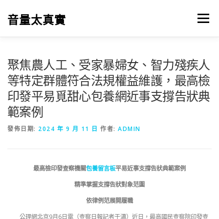
跳
至
音量太真實
選單
主
要
內
容
聚焦農人工、受家暴婦女、智力殘疾人
等特定群體符合法規權益維護，最高檢
印發平易覓甜心包養網近事支撐告狀典
範案例
發佈日期:
2024 年 9 月 11 日
作者:
ADMIN
最高檢印發查察機關
包養留言板
平易近事支撐告狀典範案例
精準掌握支撐告狀對象范圍
依律例范展開履職
公理網北京9月6日電（查察日報記者于瀟）近日，最高國民查察院印發查