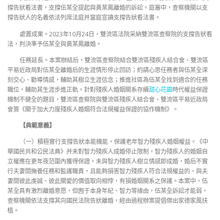
撐告狀看法書，支撐伍某全提起與黃某鳳離婚的訴訟。庭審中，查察機關以支
撐告狀人的名義依法列席法庭并當庭宣讀支撐告狀看法書。
處置成果。2023年10月24日，雙流區法院采納雙流區查察院的支撐告狀看
法，判決準予伍某全與黃某鳳離婚。
任務延長。本案辦結后，雙流區查察院結合雙流區殘疾人結合會、雙流區
平易近政局對伍某全離婚后的生涯情形停止回訪；約請心思任務者與伍某全深
刻交心、勸導情感，輔助其樹立生涯信念；推進社區為伍某全找到適合的任務
職位，輔助其生涯步進正軌。針對殘疾人婚姻關系存續
甜心花園
時代權益保證
機制不健全的題目，雙流區查察院與雙流區殘疾人結合會、雙流區平易近政局
會簽《關于加大力度殘疾人婚姻符合法規權益保證的協作機制》。
【典範意義】
（一）積極實行支撐告狀本能機能，保護老年智力殘疾人婚姻權益。《中
華國民共和公民法典》并未對智力殘疾人成婚停止限制，智力殘疾人的婚姻自
立權應在更年夜范圍內獲得保證。未與智力殘疾人樹立情感即成婚，婚后不實
行夫妻間撫養任務和監護職責，且能夠損害智力殘疾人符合法規權益的，與夫
妻間彼此虔誠、彼此關愛的價值取向相悖，有損婚姻關系之保護。本案中，伍
某全具有激烈離婚意愿，但囿于本身年紀、智力等緣由，伍某全訴訟才能弱，
查察機關依法支撐其向國民法院告狀離婚，經由過程辦案提倡傑出家德家風扶
植。