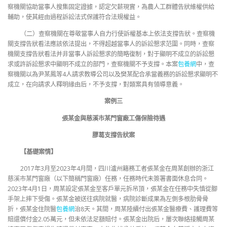
察機關協助當事人搜集固定證據，認定欠薪現實，為農人工群體告狀維權供給
輔助，使其經由過程訴訟法式保護符合法規權益。
（二）查察機關在尊敬當事人自力行使訴權基本上依法支撐告狀。查察機
關支撐告狀看法應該依法提出，不得超越當事人的訴訟懇求范圍。同時，查察
機關支撐告狀看法并非當事人訴訟懇求的簡略復制，對于顯明不成立的訴訟懇
求或許訴訟懇求中顯明不成立的部門，查察機關不予支撐。本案
包養網
中，查
察機關以為尹某鳳等4人請求教導公司以及樊某配合承當義務的訴訟懇求顯明不
成立，在向請求人釋明緣由后，不予支撐，對類案具有領導意義。
案例三
張某金與慈溪市某門窗廠工傷保險待遇
膠葛支撐告狀案
【基礎案情】
2017年3月至2023年4月間，四川瀘州籍務工者張某金在周某創辦的浙江
慈溪市某門窗廠（以下簡稱門窗廠）任務，任務時代未簽署書面休息合同。
2023年4月1日，周某設定張某金至客戶單元拆吊頂，張某金在任務中失慎從腳
手架上摔下受傷。張某金被送往病院就醫，病院診斷成果為左側多根肋骨骨
折，張某金住院醫
包養網
治8天。其間，周某陸續付出張某金醫療費、護理費等
賠還償付金2.05萬元，但未依法足額賠付。張某金出院后，屢次聯絡接觸周某