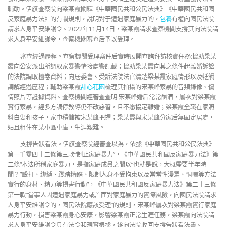
輔助。伊旗查察院向梁某霞闡釋《中華國民共和公民法典》《中華國民共和國
反家庭暴力法》的有關規則，說明對于遭遇家庭暴力的，
包養
有權向國民法院
請求人身平安維護令。2022年11月14日，梁某霞請求查察機關支撐其向法院請
求人身平安維護令，查察機關審查后予以受理。
審查經過歷程。查察機關受理案件后實時展開查詢拜訪核實任務:協助梁某
霞向公安派出所調取家暴警情接處警記載；協助梁某霞向其之條件起離婚訴訟
的法院調取檀卷資料；向居委會、受訴法院法官清楚梁某霞家庭情形以及牴觸
調解經過歷程；輔助梁某霞
甜心花園
梳理其拍攝的宋某峰家暴的音頻錄像、傷
情照片等證據資料。查察機關經審查查明:宋某峰婚后常常酗酒，屢次對梁某霞
實行家暴，經多方調停教導仍不改惡習，且不愿協定離婚；梁某霞全職在家照
料白叟和孩子，家中積儲被宋某峰把握；梁某霞與宋某峰分家后無固定居處，
姑且租住在某小區車庫，生涯艱難。
支撐告狀看法。伊旗查察院經審查以為，依據《中華國民共和公民法典》
第一千零四十二條第三款“制止家庭暴力”，《中華國民共和國反家庭暴力法》第
二條“本法所稱家庭暴力，是指家庭成員之間以“也就是說，大概需要半年時
間？”毆打、綁縛、踐踏糟踏、限制人身不受拘束以及常常性漫罵、恫嚇等方法
實行的身材、精力等損害行動”，《中華國民共和國反家庭暴力法》第二十三條
第一款“當事人因遭遇家庭暴力或許面對家庭暴力的實際風險，向國民法院請求
人身平安維護令的，國民法院應該受理”的規則，宋某峰屢次對梁某霞實行家庭
暴力行動，損害梁某霞身心安康，影響梁某霞正常生涯任務，梁某霞向法院請
求人身平安維護令具有法令和現實根據，遂向法院收回支撐告狀看法書。