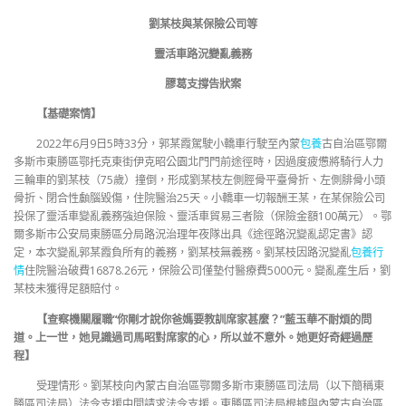
劉某枝與某保險公司等
靈活車路況變亂義務
膠葛支撐告狀案
【基礎案情】
2022年6月9日5時33分，郭某霞駕駛小轎車行駛至內蒙
包養
古自治區鄂爾
多斯市東勝區鄂托克東街伊克昭公園北門門前途徑時，因過度疲憊將騎行人力
三輪車的劉某枝（75歲）撞倒，形成劉某枝左側脛骨平臺骨折、左側腓骨小頭
骨折、閉合性顱腦毀傷，住院醫治25天。小轎車一切報酬王某，在某保險公司
投保了靈活車變亂義務強迫保險、靈活車貿易三者險（保險金額100萬元）。鄂
爾多斯市公安局東勝區分局路況治理年夜隊出具《途徑路況變亂認定書》認
定，本次變亂郭某霞負所有的義務，劉某枝無義務。劉某枝因路況變亂
包養行
情
住院醫治破費16878.26元，保險公司僅墊付醫療費5000元。變亂產生后，劉
某枝未獲得足額賠付。
【查察機關履職“你剛才說你爸媽要教訓席家甚麼？”藍玉華不耐煩的問
道。上一世，她見識過司馬昭對席家的心，所以並不意外。她更好奇經過歷
程】
受理情形。劉某枝向內蒙古自治區鄂爾多斯市東勝區司法局（以下簡稱東
勝區司法局）法令支援中間請求法令支援。東勝區司法局根據與內蒙古自治區