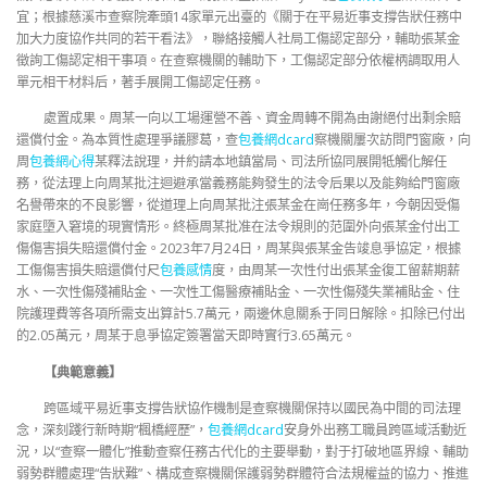
宜；根據慈溪市查察院牽頭14家單元出臺的《關于在平易近事支撐告狀任務中
加大力度協作共同的若干看法》，聯絡接觸人社局工傷認定部分，輔助張某金
徵詢工傷認定相干事項。在查察機關的輔助下，工傷認定部分依權柄調取用人
單元相干材料后，著手展開工傷認定任務。
處置成果。周某一向以工場運營不善、資金周轉不開為由謝絕付出剩余賠
還償付金。為本質性處理爭議膠葛，查
包養網dcard
察機關屢次訪問門窗廠，向
周
包養網心得
某釋法說理，并約請本地鎮當局、司法所協同展開牴觸化解任
務，從法理上向周某批注迴避承當義務能夠發生的法令后果以及能夠給門窗廠
名譽帶來的不良影響，從道理上向周某批注張某金在崗任務多年，今朝因受傷
家庭墮入窘境的現實情形。終極周某批准在法令規則的范圍外向張某金付出工
傷傷害損失賠還償付金。2023年7月24日，周某與張某金告竣息爭協定，根據
工傷傷害損失賠還償付尺
包養感情
度，由周某一次性付出張某金復工留薪期薪
水、一次性傷殘補貼金、一次性工傷醫療補貼金、一次性傷殘失業補貼金、住
院護理費等各項所需支出算計5.7萬元，兩邊休息關系于同日解除。扣除已付出
的2.05萬元，周某于息爭協定簽署當天即時實行3.65萬元。
【典範意義】
跨區域平易近事支撐告狀協作機制是查察機關保持以國民為中間的司法理
念，深刻踐行新時期“楓橋經歷”，
包養網dcard
安身外出務工職員跨區域活動近
況，以“查察一體化”推動查察任務古代化的主要舉動，對于打破地區界線、輔助
弱勢群體處理“告狀難”、構成查察機關保護弱勢群體符合法規權益的協力、推進