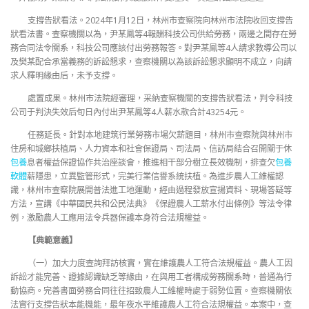
支撐告狀看法。2024年1月12日，林州市查察院向林州市法院收回支撐告
狀看法書。查察機關以為，尹某鳳等4報酬科技公司供給勞務，兩邊之間存在勞
務合同法令關系，科技公司應該付出勞務報答。對尹某鳳等4人請求教導公司以
及樊某配合承當義務的訴訟懇求，查察機關以為該訴訟懇求顯明不成立，向請
求人釋明緣由后，未予支撐。
處置成果。林州市法院經審理，采納查察機關的支撐告狀看法，判令科技
公司于判決失效后旬日內付出尹某鳳等4人薪水款合計43254元。
任務延長。針對本地建筑行業勞務市場欠薪題目，林州市查察院與林州市
住房和城鄉扶植局、人力資本和社會保證局、司法局、信訪局結合召開關于休
包養
息者權益保證協作共治座談會，推進相干部分樹立長效機制，排查欠
包養
軟體
薪隱患，立異監管形式，完美行業信譽系統扶植。為進步農人工維權認
識，林州市查察院展開普法進工地運動，經由過程發放宣揚資料、現場答疑等
方法，宣講《中華國民共和公民法典》《保證農人工薪水付出條例》等法令律
例，激勵農人工應用法令兵器保護本身符合法規權益。
【典範意義】
（一）加大力度查詢拜訪核實，實在維護農人工符合法規權益。農人工因
訴訟才能完善、證據認識缺乏等緣由，在與用工者構成勞務關系時，普通為行
動協商。完善書面勞務合同往往招致農人工維權時處于弱勢位置。查察機關依
法實行支撐告狀本能機能，最年夜水平維護農人工符合法規權益。本案中，查