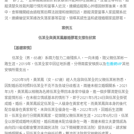
是“一訴了之”，查察機關應該針對家暴案件能夠存在連續性、反復性等特色，跟
蹤清楚失效裁判履行情形和當事人近況，連續追蹤關心并穩固辦案後果。本案
中，查察機關經由過程案后釋法說理和按期回訪，跟蹤清楚當事人家庭關系近
況，連續催促宋某峰改失落家暴等惡習，領導其感性溫和處理婚姻家庭膠葛。
案例五
伍某全與黃某鳳離婚膠葛支撐告狀案
【基礎案情】
伍某全（男，65歲）系精力智力二級殘疾人，一向未婚，隨父親伍某彬一
路生涯。2019年，伍某全家中因征地拆遷，分得兩套安頓房以及
包養網VIP
其他
安頓所需支出。
2020年9月，黃某鳳（女，67歲）經人先容與伍某全的父親伍某彬熟悉，
因對婚后若何照料伍某全不克不及告竣分歧看法，兩邊未樹立婚姻關系。2021
年3月，黃某鳳以相親為名將伍某全帶回本身家中棲身，進一個步驟清楚伍某全
家庭情形后，在未樹立情感基本的情形下，即于2021年5月24日與伍某全掛號
成婚。婚后，黃某鳳設定伍某全一人棲身在黃家老宅，而黃某鳳與本身的後代
配合棲身在黃家新宅，未與伍某全棲身在一路。2022年3月，因婚后生涯艱
巨，伍某全自行分開黃某鳳家，從頭隨父親伍某彬生涯。2022年6月2日，伍某
全以掛號成婚時光較短，婚后兩邊未配合棲身在一路，兩邊未樹立夫妻情感為
由向四川省成都會雙流區國民法院（以下簡稱雙流區法院）提告狀訟，請求解
除婚姻關系。因伍某全未交納訴訟費，雙流區法院裁定按撤訴處置。