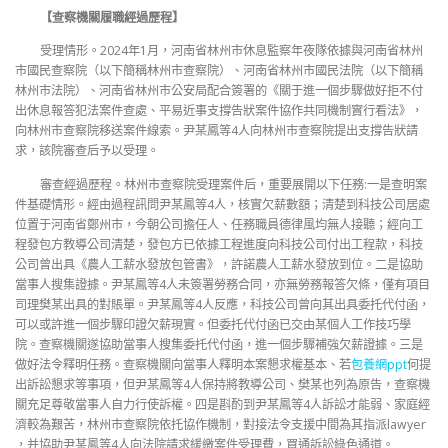
【查察機關履職經過歷程】
受理情形。2024年1月，河南省林州市休息監察年夜隊依據與河南省林州
市國民查察院（以下簡稱林州市查察院）、河南省林州市國民法院（以下簡稱
林州市法院）、河南省林州市公安局配合簽署的《關于進一個步驟做好拒不付
出休息報答犯法案件查處、平易近事支撐告狀案件協作共同機制實行看法》，
向林州市查察院移送案件線索。尹某鳳等4人向林州市查察院提出支撐告狀請
求，該院審查后予以受理。
審查經過歷程。林州市查察院受理案件后，重要展開以下任務:一是查明案
件基礎情形。經由過程訊問尹某鳳等4人，核實欠薪數額；清楚到科技公司居處
位置于河南省鄭州市，今朝公司擔任人、任務職員德律風均無人接聽；經向工
程發包方教導公司清楚，發包方已依據工程進度向科技公司付出工程款，科技
公司曾出具《農人工薪水發放包管書》，許諾農人工薪水發放到位。二是協助
當事人搜集證據。尹某鳳等4人未簽署勞務合同，亦無勞務報答欠條，僅有項目
司理樊某出具的對賬單。尹某鳳等4人反應，科技公司曾向其出具委托代付函，
可以或許進一個步驟印證欠薪現實。但委托代付函已交由某個人工作技巧學
院。查察機關遂協助當事人搜集委托代付函，進一個步驟補強欠薪證據。三是
做好法令釋明任務。查察機關向當事人釋明本案懇求權基本、若
包養網ppt
何提
出訴訟懇求等事項，但尹某鳳等4人保持將教導公司、樊某也列為原告，查察機
關充足尊敬當事人自力行使訴權。四是斟酌到尹某鳳等4人訴訟才能弱、家庭經
濟較為艱苦，林州市查察院依托協作機制，對接法令支援中間為其指派lawyer
，并協助尹某鳳等4人向法院請求緩繳案件受理費，買通訴訟綠色通道。