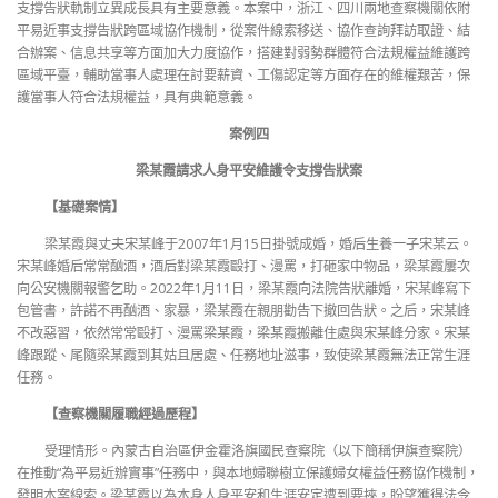
支撐告狀軌制立異成長具有主要意義。本案中，浙江、四川兩地查察機關依附
平易近事支撐告狀跨區域協作機制，從案件線索移送、協作查詢拜訪取證、結
合辦案、信息共享等方面加大力度協作，搭建對弱勢群體符合法規權益維護跨
區域平臺，輔助當事人處理在討要薪資、工傷認定等方面存在的維權艱苦，保
護當事人符合法規權益，具有典範意義。
案例四
梁某霞請求人身平安維護令支撐告狀案
【基礎案情】
梁某霞與丈夫宋某峰于2007年1月15日掛號成婚，婚后生養一子宋某云。
宋某峰婚后常常酗酒，酒后對梁某霞毆打、漫罵，打砸家中物品，梁某霞屢次
向公安機關報警乞助。2022年1月11日，梁某霞向法院告狀離婚，宋某峰寫下
包管書，許諾不再酗酒、家暴，梁某霞在親朋勸告下撤回告狀。之后，宋某峰
不改惡習，依然常常毆打、漫罵梁某霞，梁某霞搬離住處與宋某峰分家。宋某
峰跟蹤、尾隨梁某霞到其姑且居處、任務地址滋事，致使梁某霞無法正常生涯
任務。
【查察機關履職經過歷程】
受理情形。內蒙古自治區伊金霍洛旗國民查察院（以下簡稱伊旗查察院）
在推動“為平易近辦實事”任務中，與本地婦聯樹立保護婦女權益任務協作機制，
發明本案線索。梁某霞以為本身人身平安和生涯安定遭到要挾，盼望獲得法令