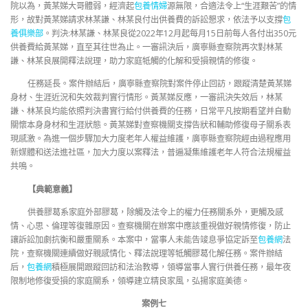
院以為，黃某娣大哥體弱，經濟起
包養情婦
源無限，合適法令上“生涯艱苦”的情
形，故對黃某娣請求林某謙、林某良付出供養費的訴訟懇求，依法予以支撐
包
養俱樂部
。判決:林某謙、林某良從2022年12月起每月15日前每人各付出350元
供養費給黃某娣，直至其往世為止。一審訊決后，廣寧縣查察院再次對林某
謙、林某良展開釋法說理，助力家庭牴觸的化解和受損親情的修復。
任務延長。案件辦結后，廣寧縣查察院對案件停止回訪，跟蹤清楚黃某娣
身材、生涯近況和失效裁判實行情形。黃某娣反應，一審訊決失效后，林某
謙、林某良均能依照判決書實行給付供養費的任務，日常平凡按期看望并自動
關懷本身身材和生涯狀態。黃某娣對查察機關支撐告狀和輔助修復母子關系表
現感激。為進一個步驟加大力度老年人權益維護，廣寧縣查察院經由過程應用
新媒體和送法進社區，加大力度以案釋法，普遍凝集維護老年人符合法規權益
共鳴。
【典範意義】
供養膠葛系家庭外部膠葛，除觸及法令上的權力任務關系外，更觸及感
情、心思、倫理等復雜原因。查察機關在辦案中應該重視做好親情修復，防止
讓訴訟加劇抗衡和嚴重關系。本案中，當事人未能告竣息爭協定訴至
包養網
法
院，查察機關連續做好親感情化、釋法說理等牴觸膠葛化解任務。案件辦結
后，
包養網
積極展開跟蹤回訪和法治教導，領導當事人實行供養任務，最年夜
限制地修復受損的家庭關系，領導建立精良家風，弘揚家庭美德。
案例七