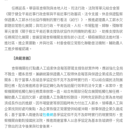
任務延長。華容區查察院與本地人社、司法行政、法院等單元結合會簽
《關于健全平易近事行政查察與平易近事行政審訊、法令支援、休息保證監察
保證農人工薪水付出協作機制的實行看法（試行）》，推進處理農人工薪水欠
薪題目常態化展開；與司法行政、平易近政、人社、市場監管、婦聯、殘聯等
單元會簽《關于樹立平易近事支撐告狀協作共同機制的看法》，助推支撐告狀
任務規范化展開；普遍宣揚查察機關支撐告狀小法式，積極展開送法進村落、
進社區、進企業運動，并與社區、村委會樹立常態化聯動普法機制，輔助農人
工進步維權認識。
【典範意義】
查察機關在打點農人工追索休息報答膠葛支撐告狀案件時，應該強化全局
不雅念、體系思想，兼顧統籌保證農人工取得休息報答與保證企業成長之間的
關系；對于當事人告竣息爭協定但不克不及即時實行的，可以結合國民法院展
開任務，配合推進將息爭協定轉化為有強迫履行效率的法令文書。本案中，查
察機關將牴觸化解任務貫串辦案一直，結合有關部分配合展開牴觸化解任務，
輔助農人工追回欠薪，處理農人工急難愁盼題目，同時充足斟酌企業為本地經
濟成長作出的進獻、因市場變更等原因臨時有力付出工人薪水，領導農人工與
企業找到好處均衡點，為企業恢復正常運營供給緩沖期，辦事保證企業久遠成
長；基于當事人兩邊告竣
包養網
息爭協定但不克不及即時實行的現實情形，查
察機關自動對接國民法院，推進兩邊當事人以息爭協定為基本告竣調停，完成
了傑出的法令後果與社會後果。