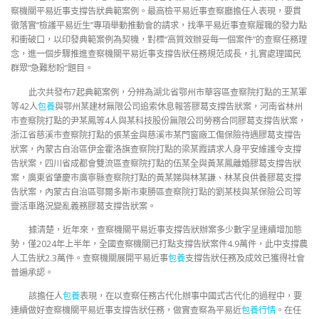
察機關平易近事支撐告狀典範案例。最高檢平易近事查察廳擔任人表現，要貫
徹落實“檢護平易近生”專項舉動推動會的請求，找準平易近事查察履職的發力點
和衝破口，以印發典範案例為契機，對標“高質效辦妥每一個案件”的查察任務理
念，進一個步驟推進查察機關平易近事支撐告狀任務規范成長，扎實處理國民
群眾“急難愁盼”題目。
此次共發布7起典範案例，分辨為湖北省鄂州市華容區查察院打點的王某軍
等42人
包養
與鄂州某建材無限公司追索休息報答膠葛支撐告狀案，河南省林州
市查察院打點的尹某鳳等4人與某科技股份無限公司勞務合同膠葛支撐告狀案，
浙江省慈溪市查察院打點的張某金與慈溪市某門窗廠工傷保險待遇膠葛支撐告
狀案，內蒙古自治區伊金霍洛旗查察院打點的梁某霞請求人身平安維護令支撐
告狀案，四川省成都會雙流區查察院打點的伍某全與黃某鳳離婚膠葛支撐告狀
案，廣東省肇慶市廣寧縣查察院打點的黃某娣與林某謙、林某良供養膠葛支撐
告狀案，內蒙古自治區鄂爾多斯市東勝區查察院打點的劉某枝與某保險公司等
靈活車路況變亂義務膠葛支撐告狀案。
據清楚，近年來，查察機關平易近事支撐告狀辦案多少數字呈連續增加態
勢，僅2024年上半年，全國查察機關已打點支撐告狀案件4.9萬件，此中支撐農
人工告狀2.3萬件。查察機關展開平易近事
包養
支撐告狀任務及成效已獲得社會
普遍承認。
該擔任人
包養
表現，在以查察任務古代化辦事中國式古代化的過程中，要
連續做好查察機關平易近事支撐告狀任務，做實查察為平易近
包養行情
。在任