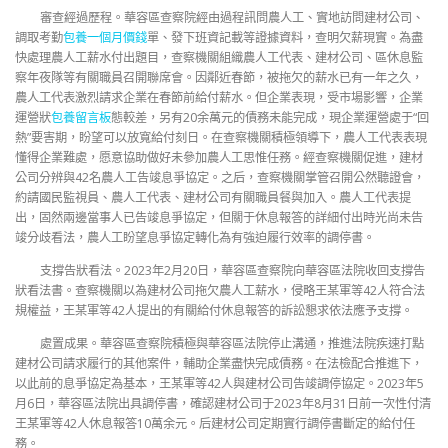
審查經過歷程。華容區查察院經由過程訊問農人工、實地訪問建材公司、
調取考勤
包養一個月價錢
單、發下班資記載等證據資料，查明欠薪現實。為盡
快處理農人工薪水付出題目，查察機關組織農人工代表、建材公司、區休息監
察年夜隊等有關職員召開聯席會。因鄰近春節，被拖欠的薪水已有一年之久，
農人工代表激烈請求企業在春節前給付薪水。但企業表現，受市場影響，企業
運營狀
包養留言板
態較差，另有20余萬元的債務未能完成，現企業運營處于“回
熱”要害期，盼望可以放寬給付刻日。在查察機關積極領導下，農人工代表表現
懂得企業難處，愿意協助做好未參加農人工思惟任務。經查察機關促進，建材
公司分辨與42名農人工告竣息爭協定。之后，查察機關掌管召開公然聽證會，
約請國民監視員、農人工代表、建材公司有關職員餐與加入。農人工代表提
出，固然兩邊當事人已告竣息爭協定，但關于休息報答的詳細付出時光尚未告
竣分歧看法，農人工盼望息爭協定轉化為有強迫履行效率的調停書。
支撐告狀看法。2023年2月20日，華容區查察院向華容區法院收回支撐告
狀看法書。查察機關以為建材公司拖欠農人工薪水，侵略王某軍等42人符合法
規權益，王某軍等42人提出的有關給付休息報答的訴訟懇求依法應予支撐。
處置成果。華容區查察院積極與華容區法院停止溝通，推進法院疾速打點
建材公司請求履行的其他案件，輔助企業盡快完成債務。在法檢配合推進下，
以此前的息爭協定為基本，王某軍等42人與建材公司告竣調停協定。2023年5
月6日，華容區法院出具調停書，確認建材公司于2023年8月31日前一次性付清
王某軍等42人休息報答10萬余元。后建材公司定期實行調停書斷定的給付任
務。