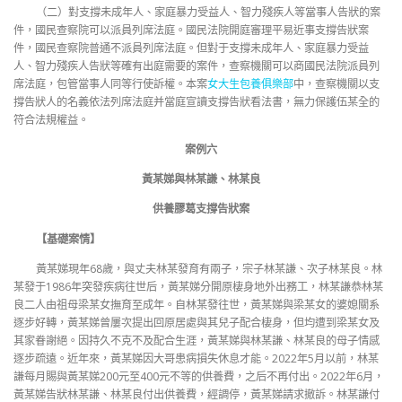
（二）對支撐未成年人、家庭暴力受益人、智力殘疾人等當事人告狀的案
件，國民查察院可以派員列席法庭。國民法院開庭審理平易近事支撐告狀案
件，國民查察院普通不派員列席法庭。但對于支撐未成年人、家庭暴力受益
人、智力殘疾人告狀等確有出庭需要的案件，查察機關可以商國民法院派員列
席法庭，包管當事人同等行使訴權。本案
女大生包養俱樂部
中，查察機關以支
撐告狀人的名義依法列席法庭并當庭宣讀支撐告狀看法書，無力保護伍某全的
符合法規權益。
案例六
黃某娣與林某謙、林某良
供養膠葛支撐告狀案
【基礎案情】
黃某娣現年68歲，與丈夫林某發育有兩子，宗子林某謙、次子林某良。林
某發于1986年突發疾病往世后，黃某娣分開原棲身地外出務工，林某謙恭林某
良二人由祖母梁某女撫育至成年。自林某發往世，黃某娣與梁某女的婆媳關系
逐步好轉，黃某娣曾屢次提出回原居處與其兒子配合棲身，但均遭到梁某女及
其家眷謝絕。因持久不克不及配合生涯，黃某娣與林某謙、林某良的母子情感
逐步疏遠。近年來，黃某娣因大哥患病損失休息才能。2022年5月以前，林某
謙每月賜與黃某娣200元至400元不等的供養費，之后不再付出。2022年6月，
黃某娣告狀林某謙、林某良付出供養費，經調停，黃某娣請求撤訴。林某謙付