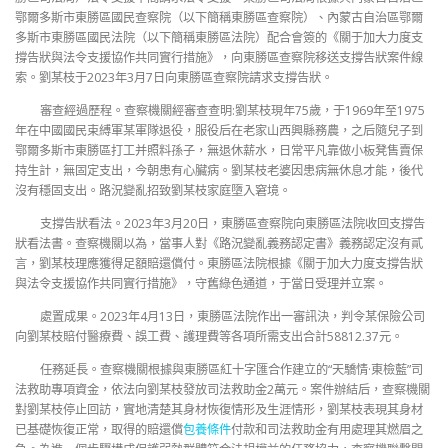
鄂爾多斯市東勝區國民查察院（以下簡稱東勝區查察院）、內蒙古自治區鄂爾
多斯市東勝區國民法院（以下簡稱東勝區法院）配合會簽的《關于加大力度支
撐告狀與法令支援協作共同實行措施》，向東勝區查察院移送支撐告狀案件線
索。劉某枝于2023年3月7日向東勝區查察院請求支撐告狀。
審查經過歷程。查察機關經審查查明:劉某枝現年75歲，于1969年至1975
年在中國國民束縛軍某軍隊退役，服役后在老家山西興縣務農，之后隨兒子到
鄂爾多斯市東勝區打工并照料孫子，無退休薪水，日常平凡靠做小板凳售賣保
持生計，無固定支出，今朝患有心臟病。劉某枝老婆因患病無休息才能，後代
沒有穩固支出。路況變亂招致劉某枝家庭墮入窘境。
支撐告狀看法。2023年3月20日，東勝區查察院向東勝區法院收回支撐告
狀看法書。查察機關以為，當事人對《路況變亂義務認定書》義務認定沒有貳
言，劉某枝理應獲得足額賠還償付。東勝區法院根據《關于加大力度支撐告狀
與法令支援協作共同實行措施》，守舊綠色通道，于當日受理并立案。
處置成果。2023年4月13日，東勝區法院作出一審訊決，判令某保險公司
向劉某枝賠付醫療費、誤工費、護理費等各項所需支出合計58812.37元。
任務延長。查察機關根據與東勝區紅十字匯合作建立的“天驕情·東檢藍”司
法救助專項資金，依法向劉某枝發放司法救助金2萬元。案件辦結后，查察機關
對劉某枝停止回訪，實地清楚其身材恢復情形及生涯情形，劉某枝表現其身材
已基礎恢復正常，取得的賠還償
包養條件
付款和司法救助金有用處理其燃眉之