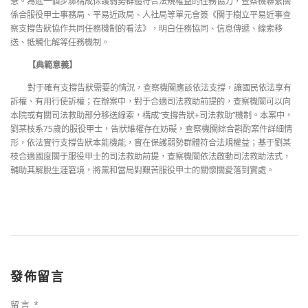
急。為進一個步驟構成保護弱勢群體符合法規權益的任務協力，查察機聯繫關
係合服役甲士事務局、平易近政局、人社局等單元會簽《關于樹立平易近事查
察支撐告狀協作共同任務機制的看法》，明白任務協同、信息傳遞、線索移
送、牴觸化解等任務機制。
【典範意義】
對于確有支撐告狀需要的情況，查察機關應該依法支撐，讓國民依法享有
訴權、有用行使訴權；在辦案中，對于合適司法救助前提的，查察機關可以向
本院或有關司法救助部分移送線索，構成“支撐告狀+司法救助”機制。本案中，
劉某枝系75歲的服役甲士，告狀維權存在妨礙，查察機關綜合斟酌案件詳細情
形，依法實行支撐告狀本能機能，實在保護弱勢群體符合法規權益；基于劉某
枝合適國度關于服役甲士的司法救助前提，查察機關依法啟動司法救助法式，
輔助其解脫生涯窘境，將黨和當局對艱苦服役甲士的關懷關愛落到實處。
發佈留言
留言
*