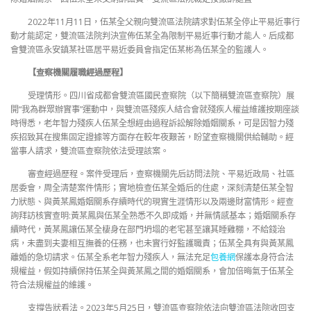
2022年11月11日，伍某全父親向雙流區法院請求對伍某全停止平易近事行
動才能認定，雙流區法院判決宣佈伍某全為限制平易近事行動才能人。后成都
會雙流區永安鎮某社區居平易近委員會指定伍某彬為伍某全的監護人。
【查察機關履職經過歷程】
受理情形。四川省成都會雙流區國民查察院（以下簡稱雙流區查察院）展
開“我為群眾辦實事”運動中，與雙流區殘疾人結合會就殘疾人權益維護按期座談
時得悉，老年智力殘疾人伍某全想經由過程訴訟解除婚姻關系，可是因智力殘
疾招致其在搜集固定證據等方面存在較年夜艱苦，盼望查察機關供給輔助。經
當事人請求，雙流區查察院依法受理該案。
審查經過歷程。案件受理后，查察機關先后訪問法院、平易近政局、社區
居委會，周全清楚案件情形；實地檢查伍某全婚后的住處，深刻清楚伍某全智
力狀態、與黃某鳳婚姻關系存續時代的現實生涯情形以及兩邊財富情形。經查
詢拜訪核實查明:黃某鳳與伍某全熟悉不久即成婚，并無情感基本；婚姻關系存
續時代，黃某鳳讓伍某全棲身在部門坍塌的老宅甚至讓其睡雞棚，不給錢治
病，未盡到夫妻相互撫養的任務，也未實行好監護職責；伍某全具有與黃某鳳
離婚的急切請求。伍某全系老年智力殘疾人，無法充足
包養網
保護本身符合法
規權益，假如持續保持伍某全與黃某鳳之間的婚姻關系，會加倍晦氣于伍某全
符合法規權益的維護。
支撐告狀看法。2023年5月25日，雙流區查察院依法向雙流區法院收回支