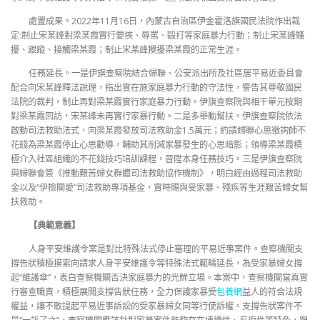
處置成果。2022年11月16日，內蒙古自治區伊金霍洛旗國民法院作出裁
定:制止宋某峰對梁某霞實行要挾、辱罵、毆打等家庭暴力行動；制止宋某峰騷
擾、跟蹤、接觸梁某霞；制止宋某峰攪擾梁某霞的正常生涯。
任務延長。一是伊旗查察院結合婦聯、公安派出所及社區居平易近委員會
配合向宋某峰釋法說理，指出實在施家庭暴力行動的守法性，警告其尊敬國民
法院的裁判，制止再對梁某霞實行家庭暴力行動。伊旗查察院與相干單元按期
對梁某霞回訪，宋某峰未再實行家暴行動。二是多舉動幫扶。伊旗查察院依法
啟動司法救助法式，向梁某霞發放司法救助金1.5萬元；約請婦聯心思徵詢師不
花錢為梁某霞停止心思勸導，輔助其削減家暴發生的心思暗影；領導梁某霞積
極介入社區組織的不花錢技巧培訓課程，晉陞本身任務技巧。三是伊旗查察院
與婦聯會簽《推動艱苦婦女群體司法救助協作機制》，明白經由過程司法救助
金以及“伊檢關愛”司法救助專項基金，實時賜與受家暴、殘疾等生涯艱苦婦女幫
扶救助。
【典範意義】
人身平安維護令案是對比特殊法式停止審理的平易近事案件。查察機關支
撐告狀積極摸索向請求人身平安維護令等特殊法式範疇延長，為受家暴婦女撐
起“維護傘”，表白查察機關否決家庭暴力的光鮮立場。本案中，查察機關當真實
行審查職責，積極展開支撐告狀任務，全力保護家暴受
包養網
益人的符合法規
權益，讓不敢提起平易近事訴訟的受家暴婦女同等行使訴權。支撐告狀案件不