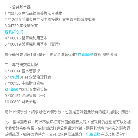
一、公共基本課
1 *03706 思惟品德涵養與法令基本
2 *12656 毛澤東思惟和中國特點社會主義實際系統概論
3 04729 年夜學語文
包養甜心網
4 *00018 盤算機利用基本
5 *00019 盤算機利用基本（實行）
最低學分要到達14個學分，也就意味著這4門
包養網VIP
課程 都得考過
二、專門研究焦點課
5 *00041 基本管帳學
6 *0
包養
0144 企業治理概論
7 *00155 中級財政管帳
8
包養網
*00156 本錢管帳
9 *00157 治理管帳（一）
10 00803 財政治理
總計35個學分，請求最低35個學分，也就是意味著要所有的經由過程才行哦。
PS：推舉選考課，可以不依照打算外面的課程來報，崔教員的提出是可以依據
小我愛好喜好專長、依據測試打算公道設定測試、選擇其他專門研究的選考課
或通識課，如許節儉時光，又可以疾速修滿學分，
包養管道
完成及格課程門