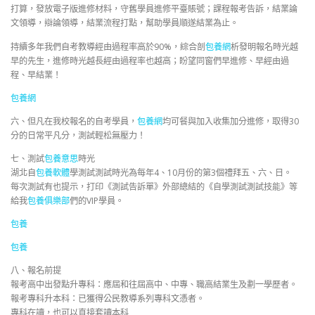
打算，發放電子版進修材料，守舊學員進修平臺賬號；課程報考告訴，結業論
文領導，辯論領導，結業流程打點，幫助學員順遂結業為止。
持續多年我們自考教導經由過程率高於90%，綜合剖
包養網
析發明報名時光越
早的先生，進修時光越長經由過程率也越高；盼望同窗們早進修、早經由過
程、早結業！
包養網
六、但凡在我校報名的自考學員，
包養網
均可餐與加入收集加分進修，取得30
分的日常平凡分，測試輕松無壓力！
七、測試
包養意思
時光
湖北自
包養軟體
學測試測試時光為每年4、10月份的第3個禮拜五、六、日。
每次測試有也提示，打印《測試告訴單》外部總結的《自學測試測試技能》等
給我
包養俱樂部
們的VIP學員。
包養
包養
八、報名前提
報考高中出發點升專科：應屆和往屆高中、中專、職高結業生及劃一學歷者。
報考專科升本科：已獲得公民教導系列專科文憑者。
專科在讀，也可以直接套讀本科