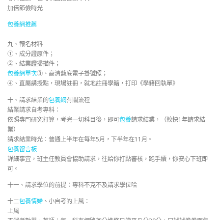
加倍節儉時光
包養網推薦
九、報名材料
①、成分證原件；
②、結業證掃描件；
包養網單次
③、高清藍底電子掛號照；
④、直屬講授點，現場註冊，就地註冊學籍，打印《學籍回執單》
十、請求結業的
包養網
有關流程
結業請求自考專科：
依照專門研究打算，考完一切科目後，即可
包養
請求結業，（較快1年請求結
業）
請求結業時光：普通上半年在每年5月，下半年在11月。
包養留言板
詳細事宜，班主任教員會協助請求，往給你打點審核，跑手續，你安心下班即
可。
十一、請求學位的前提：專科不克不及請求學位哈
十二
包養情婦
、小自考的上風：
上風