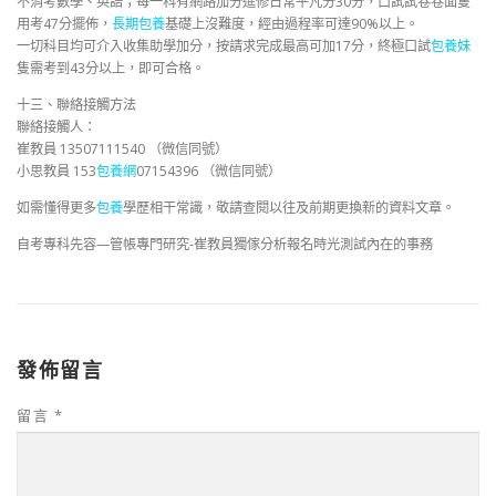
不消考數學、英語；每一科有網路加分進修日常平凡分30分，口試試卷卷面隻
用考47分擺佈，
長期包養
基礎上沒難度，經由過程率可達90%以上。
一切科目均可介入收集助學加分，按請求完成最高可加17分，終極口試
包養妹
隻需考到43分以上，即可合格。
十三、聯絡接觸方法
聯絡接觸人：
崔教員 13507111540 （微信同號）
小思教員 153
包養網
07154396 （微信同號）
如需懂得更多
包養
學歷相干常識，敬請查閱以往及前期更換新的資料文章。
自考專科先容—管帳專門研究-崔教員獨傢分析報名時光測試內在的事務
發佈留言
留言
*