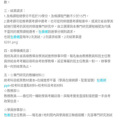
數。
三、結業請求：
1.及格課程總學分不低於70學分，及格課程門數不少於15門。
2.選考課可從推舉選考課中選考，也可從同條理選考課程庫中，或湖北省自學測
試現行開考的其他同條理專門研究中，自立選擇與本專門研究課程稱號及代碼
不雷同的實際課程選考，
包養網
到達學分規則請求。
也就
包養網
是每年2次測試，2次請求結業，2次結業拿證
6261.png
四、助學機構先容：
我校為湖北省高級教導自學測試進修辦事中間，報名後由教務教員和班主任教
員供給自考考籍註冊和自考助學教導，設定專屬的班主任教員一對一，辦事學
員一向到結業為止。
五、☆專門研究的教輔材料☆
統考科目紙質教材書本+在線進修平臺（學員在線網課、配套習題）
包養網
ppt
+校考科目重點材料+校考科目考前材料
☆教務部☆
教務教員——擔任同一輔助學員考籍註冊，與報考黌舍直接對接把握一手自考
政策信息。
☆學員辦事部☆
包養
班主任教員——報名後1地利間內與學員樹立聯絡接觸，先容專門研究測試