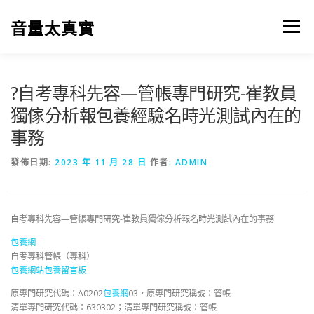
跳
至
音量太真實
選單
主
要
內
容
?自考專科先容—管帳專門研究-崔教員
獨傢分析報包養經驗名時光測試內在的
事務
發佈日期:
2023 年 11 月 28 日
作者:
ADMIN
自考專科先容—管帳專門研究-崔教員獨傢分析報名時光測試內在的事務
包養網
自考專科管帳（專科）
包養網站
包養留言板
原專門研究代碼：A0202
包養網
03，原專門研究稱號：管帳
清單專門研究代碼：630302；清單專門研究稱號：管帳