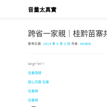
跳
至
音量太真實
主
要
內
容
跨省一家親｜桂黔苗寨
發佈日期:
2024 年 9 月 3 日
作者:
ADMIN
lang=”en”>
包養情婦
甜心花園
包養
包養網
包養網