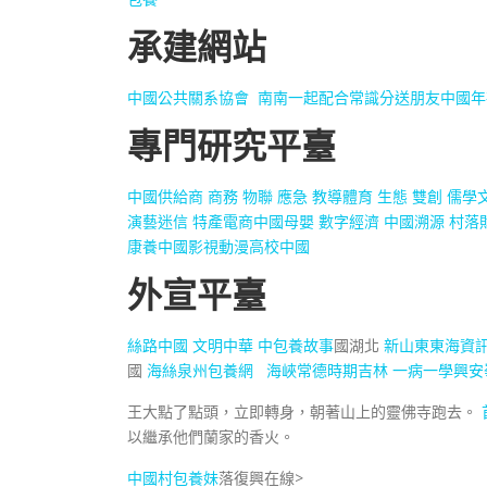
承建網站
中國公共關系協會
南南一起配合常識分送朋友
中國年
專門研究平臺
中國供給商
商務
物聯
應急
教導
體育
生態
雙創
儒學
演藝
迷信
特產
電商中國
母嬰
數字經濟
中國溯源
村落
康養中國
影視
動漫
高校中國
外宣平臺
絲路中國
文明中華
中
包養故事
國湖北
新山東
東海資
國
海絲泉州
包養網
海峽
常德
時期吉林
一病一學
興安
王大點了點頭，立即轉身，朝著山上的靈佛寺跑去。
以繼承他們蘭家的香火。
中國村
包養妹
落復興在線
>