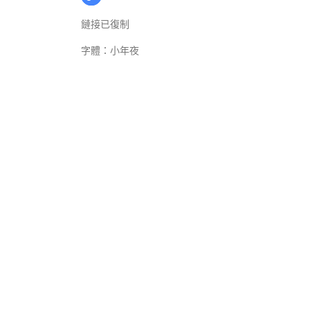
鏈接已復制
字體：
小
年夜