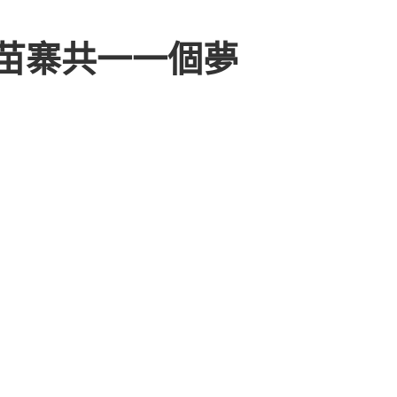
苗寨共一一個夢