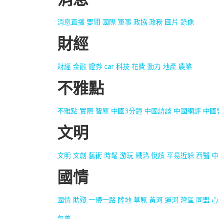
消息
直播
要聞
國際
軍事
政協
政務
圖片
錄像
財經
財經
金融
證券
car
科技
花費
動力
地產
農業
不雅點
不雅點
實際
智庫
中國3分鐘
中國訪談
中國網評
中國
文明
文明
文創
藝術
時髦
游玩
鐵路
悅讀
平易近躲
西醫
中
國情
國情
助殘
一帶一路
陸地
草原
黃河
運河
灣區
同盟
心
包養