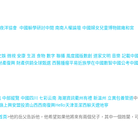
夜洋協會
中國躲學研討中間
南南人權論壇
中國婦女兒童博物館
雍和宮
文娛
微視
安康
生涯
食物
數字
聯播
風度
國版數創
道家文明
音樂
記載中
財產復興
財產供銷
全球甄選
西醫腫瘤
平易近族
學在中國
數智中國
公考中
訊
中部縱覽
中國四川
七彩云南
海潮資訊
衢州有禮
新溫州
立異
包養管道
中
嶺上興安盟
投資山西
西南復興
Hello天津
圣潔西躲
天遼地寧
首頁
>他的岳父告訴他，他希望如果他將來有兩個兒子，其中一個姓蘭，