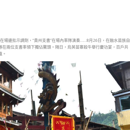
”在場邊批示調劑，“貴州支書”在場內率隊演奏……8月26日，在融水苗族自
隊在兩位支書率領下獨佔鰲頭。隔日，烏英苗寨殺牛舉行慶功宴，百戶共
遠。