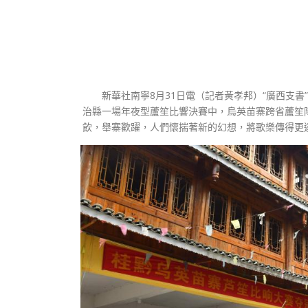
新華社南寧8月31日電（記者黃孝邦）“廣西支書
治縣一場年夜型蘆笙比響決賽中，烏英苗寨跨省蘆笙
飲，舉寨歡躍，人們懷揣著新的幻想，將歌樂傳得更