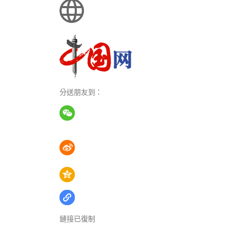
分送朋友到：
鏈接已復制