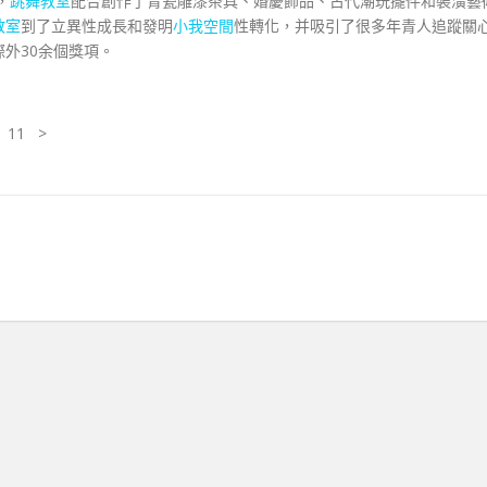
，
跳舞教室
配合創作了青瓷雕漆茶具、婚慶飾品、古代潮玩擺件和裝潢藝
教室
到了立異性成長和發明
小我空間
性轉化，并吸引了很多年青人追蹤關
際外30余個獎項。
0 11 >