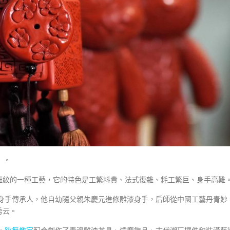
）。
斑紋的一種工藝，它的特色是工繁料貴、法式復雜、耗工繁巨、身手高難
漆身手傳承人，他自幼隨父親朱慶元進修雕漆身手，后師從中國工藝丹青妙
秀云。