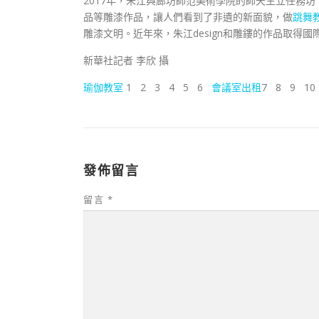
2017年，朱江與廊坊師范美術學院的師天生立任務坊
品等雕漆作品，讓人們看到了非遺的新面貌，做
跳舞
雕漆文明。近年來，朱江design和雕鏤的作品取得國
新華社記者 李欣 攝
瑜伽教室
1 2 3 4 5 6
會議室出租
7 8 9 1
發佈留言
留言
*