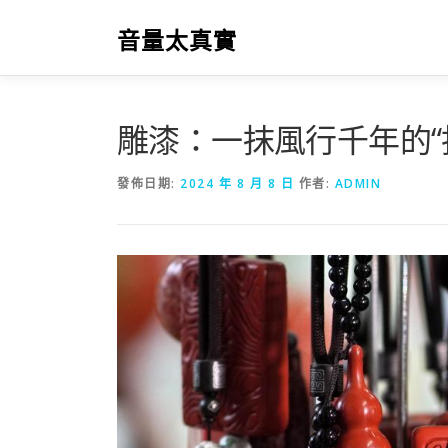
跳
至
音量太真實
主
要
內
容
雕漆：一抹風行千年的“
發佈日期:
2024 年 8 月 8 日
作者:
ADMIN