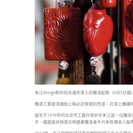
朱江design制作的合適年青人的雕漆配飾（6月5日攝
雕漆工藝是漆器胎上髹必定厚度的色漆，在漆上雕鏤
誕生于1976年的北京市工藝丹青妙手朱江是一位雕
手、國度級非物資文明遺產雕漆身手代表性傳承人殷